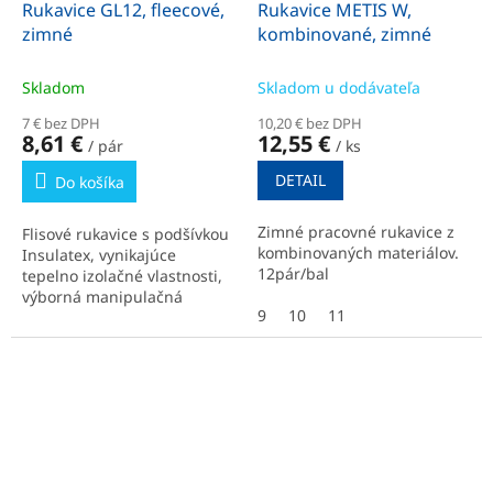
Rukavice GL12, fleecové,
Rukavice METIS W,
zimné
kombinované, zimné
Skladom
Skladom u dodávateľa
7 € bez DPH
10,20 € bez DPH
8,61 €
12,55 €
/ pár
/ ks
DETAIL
Do košíka
Zimné pracovné rukavice z
Flisové rukavice s podšívkou
kombinovaných materiálov.
Insulatex, vynikajúce
12pár/bal
tepelno izolačné vlastnosti,
výborná manipulačná
9
10
11
schopnosť.