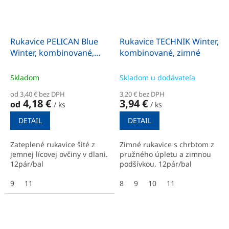
Rukavice PELICAN Blue
Rukavice TECHNIK Winter,
Winter, kombinované,
kombinované, zimné
zimné
Skladom
Skladom u dodávateľa
od 3,40 € bez DPH
3,20 € bez DPH
4,18 €
3,94 €
od
/ ks
/ ks
DETAIL
DETAIL
Zateplené rukavice šité z
Zimné rukavice s chrbtom z
jemnej lícovej ovčiny v dlani.
pružného úpletu a zimnou
12pár/bal
podšívkou. 12pár/bal
9
11
8
9
10
11