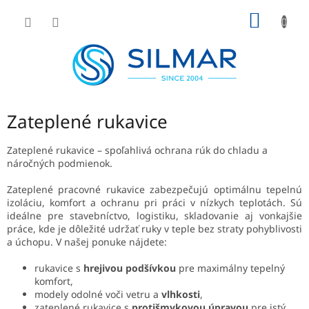
Prejsť
NÁKU
na
obsah
KOŠÍK
Zateplené rukavice
Zateplené rukavice – spoľahlivá ochrana rúk do chladu a
náročných podmienok.
Zateplené pracovné rukavice zabezpečujú optimálnu tepelnú
izoláciu, komfort a ochranu pri práci v nízkych teplotách. Sú
ideálne pre stavebníctvo, logistiku, skladovanie aj vonkajšie
práce, kde je dôležité udržať ruky v teple bez straty pohyblivosti
a úchopu. V našej ponuke nájdete:
rukavice s
hrejivou podšívkou
pre maximálny tepelný
komfort,
modely odolné voči vetru a
vlhkosti
,
zateplené rukavice s
protišmykovou úpravou
pre istý