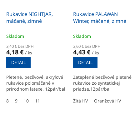
Rukavice NIGHTJAR,
Rukavice PALAWAN
máčané, zimné
Winter, máčané, zimné
Skladom
Skladom
3,40 € bez DPH
3,60 € bez DPH
4,18 €
4,43 €
/ ks
/ ks
DETAIL
DETAIL
Pletené, bezšvové, akrylové
Zateplené bezšvové pletené
rukavice polomáčané v
rukavice zo syntetickej
prírodnom latexe. 12pár/bal
priadze.12pár/bal
8
9
10
11
Žltá HV
Oranžová HV