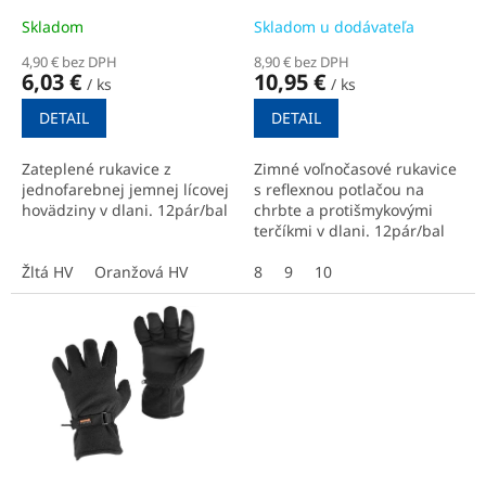
t
Skladom
Skladom u dodávateľa
o
4,90 € bez DPH
8,90 € bez DPH
v
6,03 €
10,95 €
/ ks
/ ks
DETAIL
DETAIL
Zateplené rukavice z
Zimné voľnočasové rukavice
jednofarebnej jemnej lícovej
s reflexnou potlačou na
hovädziny v dlani. 12pár/bal
chrbte a protišmykovými
terčíkmi v dlani. 12pár/bal
Žltá HV
Oranžová HV
8
9
10