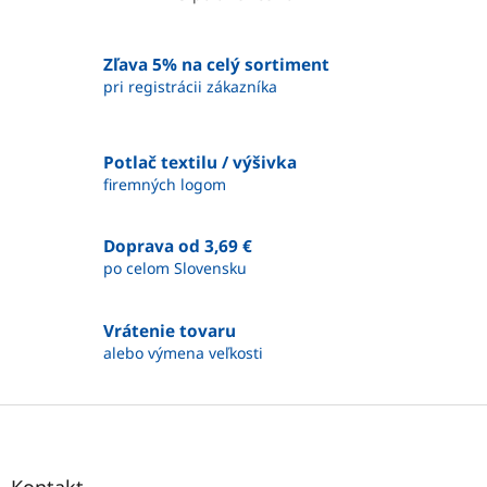
O
v
l
á
Zľava 5% na celý sortiment
d
pri registrácii zákazníka
a
c
i
Potlač textilu / výšivka
e
firemných logom
p
r
v
Doprava od 3,69 €
k
y
po celom Slovensku
v
ý
p
Vrátenie tovaru
i
alebo výmena veľkosti
s
u
Z
á
p
ä