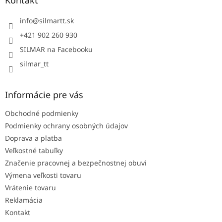
Kontakt
t
i
info
@
silmartt.sk
e
+421 902 260 930
SILMAR na Facebooku
silmar_tt
Informácie pre vás
Obchodné podmienky
Podmienky ochrany osobných údajov
Doprava a platba
Veľkostné tabuľky
Značenie pracovnej a bezpečnostnej obuvi
Výmena veľkosti tovaru
Vrátenie tovaru
Reklamácia
Kontakt