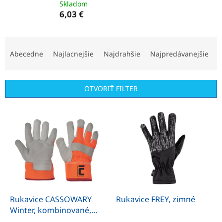
Skladom
6,03 €
R
a
Abecedne
Najlacnejšie
Najdrahšie
Najpredávanejšie
d
e
n
OTVORIŤ FILTER
i
e
V
p
ý
r
p
o
i
d
s
u
p
k
r
t
o
o
d
Rukavice CASSOWARY
Rukavice FREY, zimné
v
u
Winter, kombinované,
k
zimné