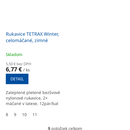
Rukavice TETRAX Winter,
celomáčané, zimné
Skladom
5,50 € bez DPH
6,77 €
/ ks
DETAIL
Zateplené pletené bezšvové
nylonové rukavice, 2×
máčané v latexe. 12pár/bal
8
9
10
11
9
položiek celkom