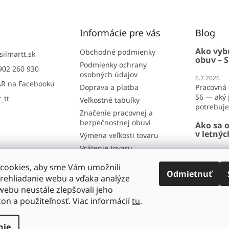
Informácie pre vás
Blog
Ako vyb
Obchodné podmienky
silmartt.sk
obuv – S
Podmienky ochrany
902 260 930
osobných údajov
6.7.2026
R na Facebooku
Doprava a platba
Pracovná 
S6 — aký j
_tt
Veľkostné tabuľky
potrebujet
Značenie pracovnej a
bezpečnostnej obuvi
Ako sa o
v letný
Výmena veľkosti tovaru
Vrátenie tovaru
26.6.2026
Reklamácia
Ako sa obl
cookies, aby sme Vám umožnili
lete? Por
Odmietnuť
Kontakt
rehliadanie webu a vďaka analýze
horúčavy 
Hodnotenie obchodu
ebu neustále zlepšovali jeho
...
kon a použiteľnosť. Viac informácií
tu
.
nie