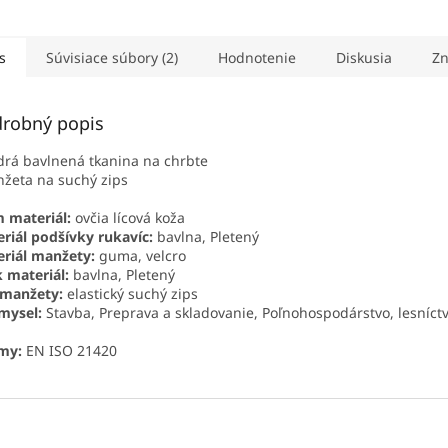
s
Súvisiace súbory (2)
Hodnotenie
Diskusia
Zn
robný popis
rá bavlnená tkanina na chrbte
žeta na suchý zips
 materiál:
ovčia lícová koža
riál podšívky rukavíc:
bavlna, Pletený
riál manžety:
guma, velcro
 materiál:
bavlna, Pletený
 manžety:
elastický suchý zips
mysel:
Stavba, Preprava a skladovanie, Poľnohospodárstvo, lesníctv
my:
EN ISO 21420