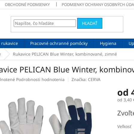
OBCHODNÉ PODMIENKY
PODMIENKY OCHRANY OSOBNÝCH ÚDA
HĽADAŤ
 rukavice
Pracovné ochranné pomôcky
Hygiena
Up
e
Rukavice PELICAN Blue Winter, kombinované, zimné
avice PELICAN Blue Winter, kombino
rné
notené
Podrobnosti hodnotenia
Značka:
CERVA
enie
od
tu
od
3,40 
Jednotk
Zvoľt
cena:
čiek.
Veľkosť