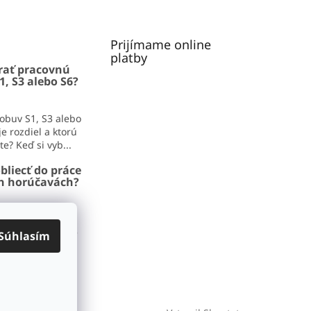
Prijímame online
platby
rať pracovnú
1, S3 alebo S6?
obuv S1, S3 alebo
e rozdiel a ktorú
e? Keď si vyb...
bliecť do práce
ch horúčavách?
iecť do práce v
adíme, čo zvládne
Súhlasím
aj pracovný deň