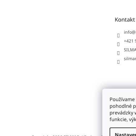
p
ä
t
Kontakt
i
e
info
@
+421 
SILMA
silmar
Používame 
pohodlné p
prevádzky w
funkcie, vý
Nastave