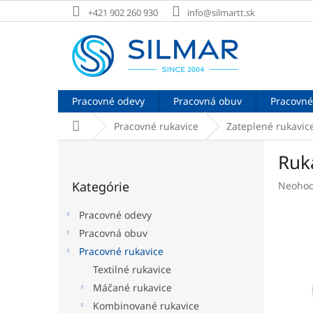
Prejsť
+421 902 260 930
info@silmartt.sk
na
obsah
Pracovné odevy
Pracovná obuv
Pracovné
Domov
Pracovné rukavice
Zateplené rukavic
B
Ruk
o
Preskočiť
č
Kategórie
Prieme
Neohod
kategórie
n
hodnot
ý
produk
Pracovné odevy
p
je
Pracovná obuv
a
0,0
Pracovné rukavice
z
n
5
e
Textilné rukavice
hviezdi
l
Máčané rukavice
Kombinované rukavice