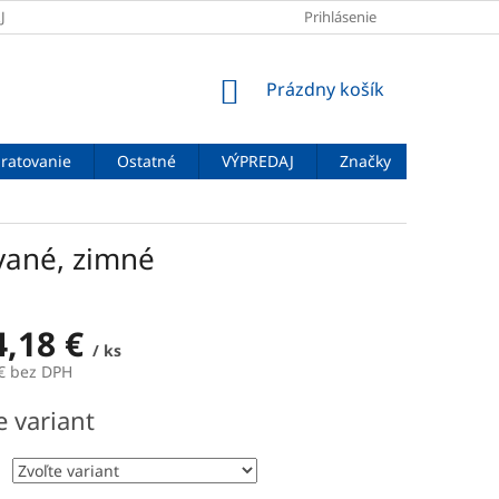
JOV
DOPRAVA A PLATBA
VEĽKOSTNÉ TABUĽKY
Prihlásenie
ZNAČENIE
NÁKUPNÝ
Prázdny košík
KOŠÍK
ratovanie
Ostatné
VÝPREDAJ
Značky
vané, zimné
4,18 €
/ ks
€
bez DPH
ová
e variant