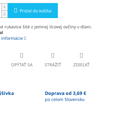
Pridať do košíka
é rukavice šité z jemnej lícovej ovčiny v dlani.
al
 informácie
OPÝTAŤ SA
STRÁŽIŤ
ZDIEĽAŤ
výšivka
Doprava od 3,69 €
po celom Slovensku