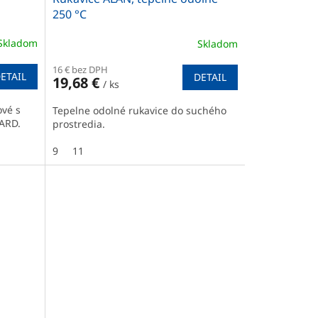
250 °C
Skladom
Skladom
16 € bez DPH
ETAIL
DETAIL
19,68 €
/ ks
ové s
Tepelne odolné rukavice do suchého
ARD.
prostredia.
9
11