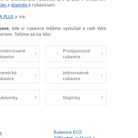
niky
a
doplnky
k rukaviciam.
A PLUS
a iné.
rnave
, kde si rukavice môžete vyskúšať a radi Vám
oriem. Tešíme sa na Vás!
ombinované
Protiporezné
ukavice
rukavice
hemické
Jednorazové
ukavice
rukavice
ukávniky
Doplnky
Rukavice ECO
S
Allflexdot, máčané +