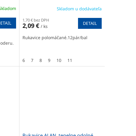
Skladom
Skladom u dodávateľa
1,70 € bez DPH
ETAIL
DETAIL
2,09 €
/ ks
Rukavice polomáčané.12pár/bal
 oderu.
6
7
8
9
10
11
Rukavice ALAN, tepelne odolné