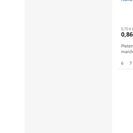
0,70 €
0,86
Plete
manže
6
7