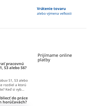
Vrátenie tovaru
alebo výmena veľkosti
Prijímame online
platby
rať pracovnú
1, S3 alebo S6?
obuv S1, S3 alebo
e rozdiel a ktorú
e? Keď si vyb...
bliecť do práce
ch horúčavách?