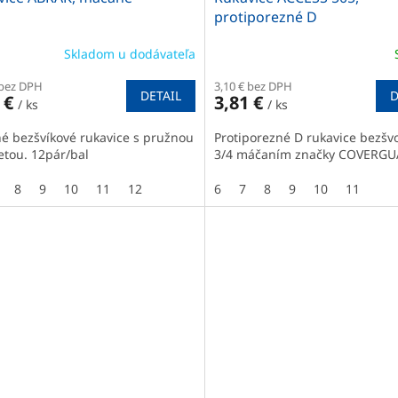
protiporezné D
Skladom u dodávateľa
 bez DPH
3,10 € bez DPH
DETAIL
D
 €
3,81 €
/ ks
/ ks
né bezšvíkové rukavice s pružnou
Protiporezné D rukavice bezšv
tou. 12pár/bal
3/4 máčaním značky COVERGU
8
9
10
11
12
6
7
8
9
10
11