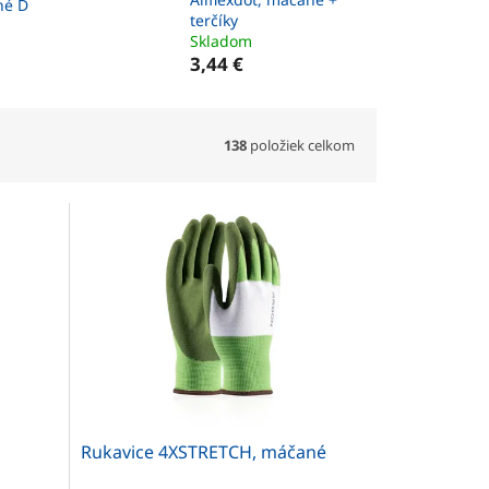
né D
terčíky
Skladom
3,44 €
138
položiek celkom
Rukavice 4XSTRETCH, máčané