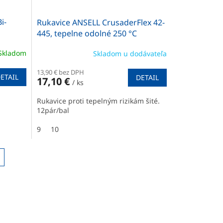
i-
Rukavice ANSELL CrusaderFlex 42-
445, tepelne odolné 250 °C
Skladom
Skladom u dodávateľa
13,90 € bez DPH
ETAIL
DETAIL
17,10 €
/ ks
Rukavice proti tepelným rizikám šité.
12pár/bal
9
10