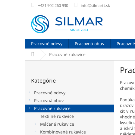
Prejsť
+421 902 260 930
info@silmartt.sk
na
obsah
Pracovné odevy
Pracovná obuv
Pracovné
Domov
Pracovné rukavice
B
Pra
o
Preskočiť
č
Kategórie
kategórie
n
Pracov
chemiká
ý
Pracovné odevy
p
Ponúkam
Pracovná obuv
a
úrazov 
Pracovné rukavice
n
cit v r
e
Textilné rukavice
vhodn
l
kyseli
Máčané rukavice
a iskr
Kombinované rukavice
nájdete