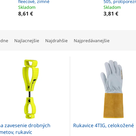
fleecové, zimné
505, protiporez
Skladom
Skladom
8,61 €
3,81 €
edne
Najlacnejšie
Najdrahšie
Najpredávanejšie
na zavesenie drobných
Rukavice 4TIG, celokožené
metov, rukavíc