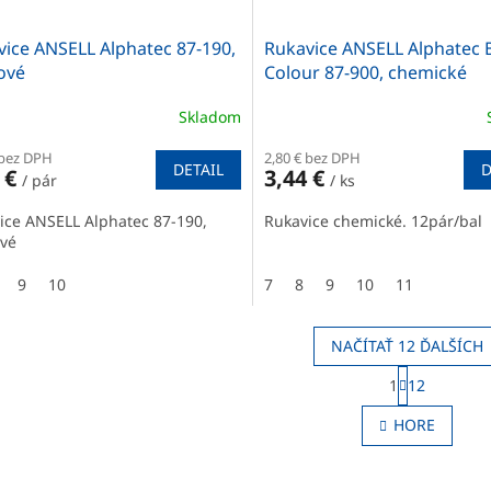
ice ANSELL Alphatec 87-190,
Rukavice ANSELL Alphatec B
ové
Colour 87-900, chemické
Skladom
 bez DPH
2,80 € bez DPH
DETAIL
D
 €
3,44 €
/ pár
/ ks
ice ANSELL Alphatec 87-190,
Rukavice chemické. 12pár/bal
ové
9
10
7
8
9
10
11
NAČÍTAŤ 12 ĎALŠÍCH
S
1
12
t
O
r
v
HORE
á
l
n
á
k
d
o