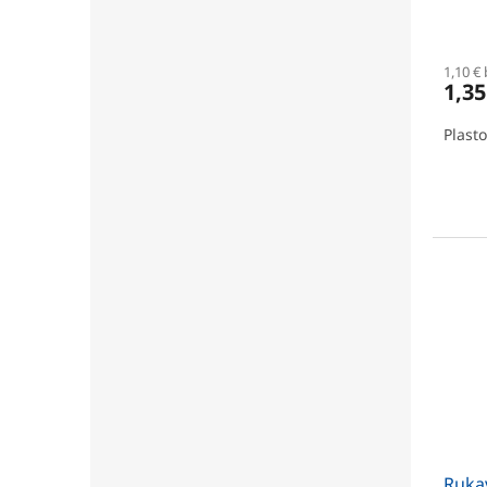
o
v
1,10 €
1,35
Plasto
Ruka