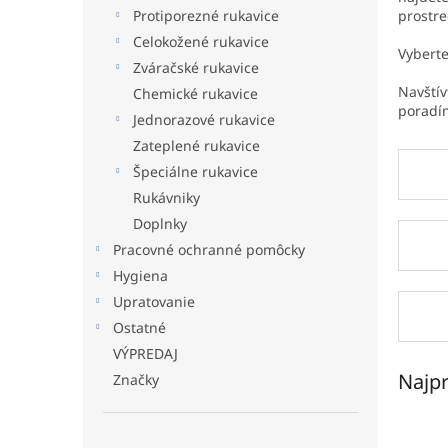
prostr
Protiporezné rukavice
Celokožené rukavice
Vyberte
Zváračské rukavice
Navští
Chemické rukavice
poradí
Jednorazové rukavice
Zateplené rukavice
Špeciálne rukavice
Rukávniky
Doplnky
Pracovné ochranné pomôcky
Hygiena
Upratovanie
Ostatné
VÝPREDAJ
Najpr
Značky