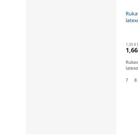
Rukav
latex
1,35 €
1,66
Rukav
latex
7
8