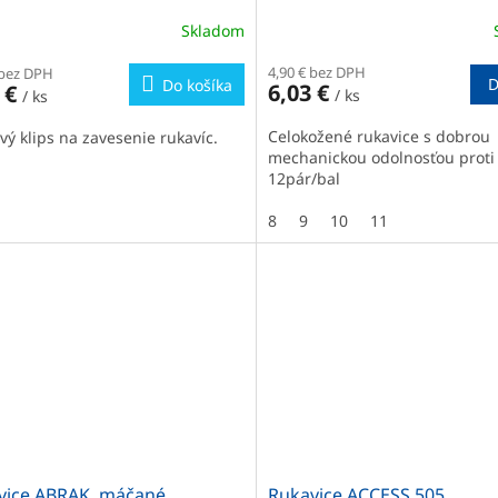
Skladom
4,90 € bez DPH
 bez DPH
D
Do košíka
6,03 €
 €
/ ks
/ ks
Celokožené rukavice s dobrou
vý klips na zavesenie rukavíc.
mechanickou odolnosťou proti
12pár/bal
8
9
10
11
vice ABRAK, máčané
Rukavice ACCESS 505,