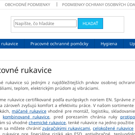
OBCHODNÉ PODMIENKY
PODMIENKY OCHRANY OSOBNÝCH ÚDA
HĽADAŤ
 rukavice
Pracovné ochranné pomôcky
Hygiena
Up
covné rukavice
né rukavice sú jedným z najdôležitejších prvkov osobnej ochra
liami, teplom, elektrickým prúdom aj vibráciami.
e rukavice certifikované podľa európskych noriem EN. Správne zv
a zároveň zvyšujú komfort a efektivitu práce. V našom sortiment
ukách,
máčané rukavice
vhodné pre montáž, logistiku, skladovanie
é
kombinované rukavice
, pred porezaním chránia ruky
protip
nám sú vhodné
chemické rukavice
, tenké rukavice na jedno použitie
ám sa môžete chrániť
zváračskými rukavicami
,
celokožené rukavice
 rukavice pre špeciálne riziká ako ESD, antivibračné, tepluodol