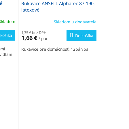
né
Rukavice ANSELL Alphatec 87-190,
latexové
Skladom
Skladom u dodávateľa
1,35 € bez DPH
košíka
Do košíka
1,66 €
/ pár
ými
Rukavice pre domácnosť. 12pár/bal
 dlani.