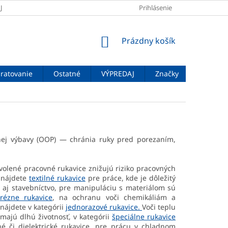
JOV
DOPRAVA A PLATBA
VEĽKOSTNÉ TABUĽKY
Prihlásenie
ZNAČENIE
NÁKUPNÝ
Prázdny košík
KOŠÍK
ratovanie
Ostatné
VÝPREDAJ
Značky
nnej výbavy (OOP) — chránia ruky pred porezaním,
olené pracovné rukavice znižujú riziko pracovných
e nájdete
textilné rukavice
pre práce, kde je dôležitý
 aj stavebníctvo, pre manipuláciu s materiálom sú
orézne rukavice
, na ochranu voči chemikáliám a
 nájdete v kategórii
jednorazové rukavice.
Voči teplu
majú dlhú životnosť, v kategórii
špeciálne rukavice
né či dielektrické rukavice, pre prácu v chladnom