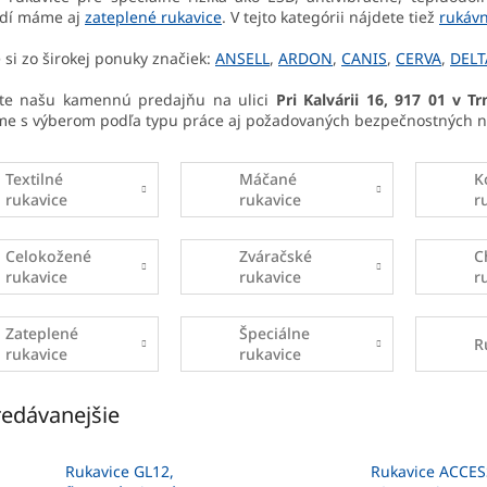
edí máme aj
zateplené rukavice
. V tejto kategórii nájdete tiež
rukáv
 si zo širokej ponuky značiek:
ANSELL
,
ARDON
,
CANIS
,
CERVA
,
DELT
vte našu kamennú predajňu na ulici
Pri Kalvárii 16, 917 01 v T
me s výberom podľa typu práce aj požadovaných bezpečnostných n
Textilné
Máčané
K
rukavice
rukavice
r
Celokožené
Zváračské
C
rukavice
rukavice
r
Zateplené
Špeciálne
R
rukavice
rukavice
edávanejšie
Rukavice GL12,
Rukavice ACCES