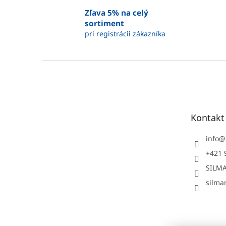
Zľava 5% na celý
sortiment
pri registrácii zákazníka
Z
á
p
ä
t
Kontakt
i
e
info
@
+421 
SILMA
silmar