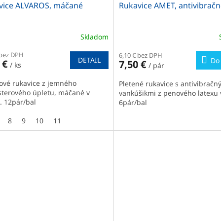
vice ALVAROS, máčané
Rukavice AMET, antivibrač
Skladom
 bez DPH
6,10 € bez DPH
DETAIL
Do 
 €
7,50 €
/ ks
/ pár
ové rukavice z jemného
Pletené rukavice s antivibračn
sterového úpletu, máčané v
vankúšikmi z penového latexu v
e. 12pár/bal
6pár/bal
8
9
10
11