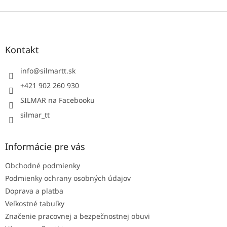
u
Z
á
p
ä
Kontakt
t
i
info
@
silmartt.sk
e
+421 902 260 930
SILMAR na Facebooku
silmar_tt
Informácie pre vás
Obchodné podmienky
Podmienky ochrany osobných údajov
Doprava a platba
Veľkostné tabuľky
Značenie pracovnej a bezpečnostnej obuvi