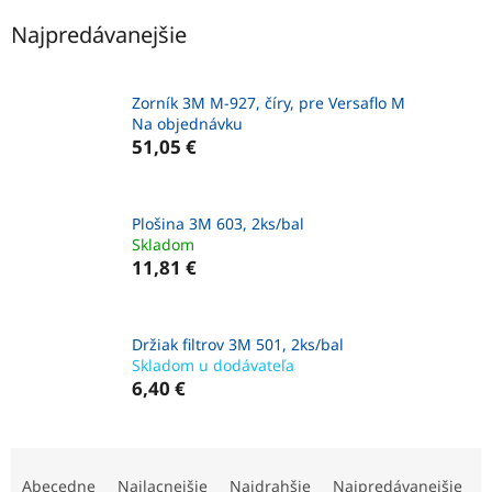
Najpredávanejšie
Zorník 3M M-927, číry, pre Versaflo M
Na objednávku
51,05 €
Plošina 3M 603, 2ks/bal
Skladom
11,81 €
Držiak filtrov 3M 501, 2ks/bal
Skladom u dodávateľa
6,40 €
R
a
Abecedne
Najlacnejšie
Najdrahšie
Najpredávanejšie