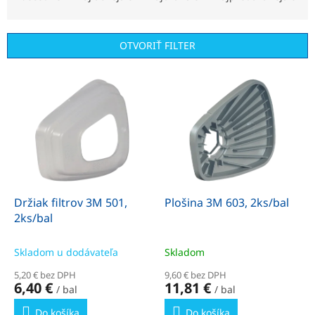
d
e
n
OTVORIŤ FILTER
i
e
V
p
ý
r
p
o
i
d
s
u
p
k
r
t
o
o
d
Držiak filtrov 3M 501,
Plošina 3M 603, 2ks/bal
v
u
2ks/bal
k
t
Skladom u dodávateľa
Skladom
o
5,20 € bez DPH
9,60 € bez DPH
v
6,40 €
11,81 €
/ bal
/ bal
Do košíka
Do košíka