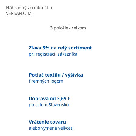
Náhradný zorník k štítu
VERSAFLO M.
3
položiek celkom
O
v
l
á
Zľava 5% na celý sortiment
d
pri registrácii zákazníka
a
c
i
Potlač textilu / výšivka
e
firemných logom
p
r
v
Doprava od 3,69 €
k
y
po celom Slovensku
v
ý
p
Vrátenie tovaru
i
alebo výmena veľkosti
s