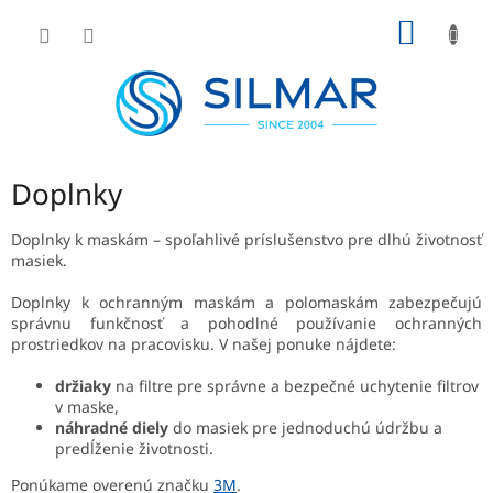
Prejsť
NÁKU
na
obsah
KOŠÍK
Doplnky
Doplnky k maskám – spoľahlivé príslušenstvo pre dlhú životnosť
masiek.
Doplnky k ochranným maskám a polomaskám zabezpečujú
správnu funkčnosť a pohodlné používanie ochranných
prostriedkov na pracovisku. V našej ponuke nájdete:
držiaky
na filtre pre správne a bezpečné uchytenie filtrov
v maske,
náhradné diely
do masiek pre jednoduchú údržbu a
predĺženie životnosti.
Ponúkame overenú značku
3M
.