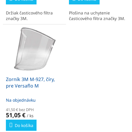
Držiak časticového filtra
Plošina na uchytenie
značky 3M.
časticového filtra značky 3M.
Zorník 3M M-927, číry,
pre Versaflo M
Na objednávku
41,50 € bez DPH
51,05 €
/ ks
Do košíka