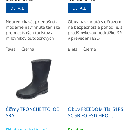
DETAIL
DETAIL
Nepremokavá, priedušná a
Obuv navrhnutá s dôrazom
moderne navrhnutá teniska
na bezpečnosť a pohodlie, s
pre mestských turistov a
protišmykovou podrážku SR
milovníkov outdoorových
v prevedení ESD.
aktivít.
Ťavia
Čierna
Biela
Čierna
Čižmy TRONCHETTO, OB
Obuv FREEDOM Tls, S1PS
SRA
SC SR FO ESD HRO,
poltopánka
Skladom u dodávateľa
Skladom