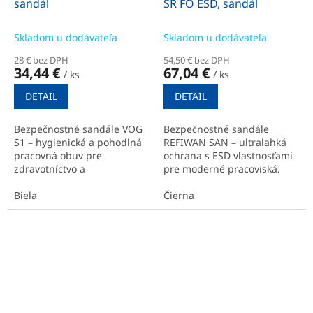
sandál
SR FO ESD, sandál
Skladom u dodávateľa
Skladom u dodávateľa
28 € bez DPH
54,50 € bez DPH
34,44 €
67,04 €
/ ks
/ ks
DETAIL
DETAIL
Bezpečnostné sandále VOG
Bezpečnostné sandále
S1 – hygienická a pohodlná
REFIWAN SAN – ultralahká
pracovná obuv pre
ochrana s ESD vlastnosťami
zdravotníctvo a
pre moderné pracoviská.
potravinárstvo.
Biela
Čierna