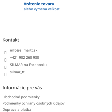
Vrátenie tovaru
u
alebo výmena veľkosti
Z
á
p
ä
Kontakt
t
i
info
@
silmartt.sk
e
+421 902 260 930
SILMAR na Facebooku
silmar_tt
Informácie pre vás
Obchodné podmienky
Podmienky ochrany osobných údajov
Doprava a platba