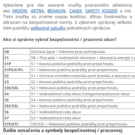
Vyberáme pre Vás overené značky pracovného oblečenia
ako
ARDON
,
ARTRA
,
BENNON
,
CANIS
,
SAFETY JOGGER
a iné.
Tieto značky sú známe svojou kvalitou, dlhou životnosťou a
dôrazom na bezpečnostné normy.
S výberom správnej veľkosti
Vám pomôžu
veľkostné tabuľky
jednotlivých výrobcov.
Ako si správne vybrať bezpečnostnú / pracovnú obuv?
SB
Ochrana špice + Odolnosť proti pošmyknutiu
S1
SB + Plná päta + Antistatické vlastnosti + Absorpcia energie v 
S1P
S1 + Kovová podošva podrážky proti prepichnutiu
S1PS/S1PL
S1 + Nekovová podošva podrážky proti prepichnutiu
S2
S1 + Ochrana vrchného materiálu proti prieniku a absorpcii v
S3
S2 + Kovová podošva podrážky proti prepichnutiu
S3S/S3L
S2 + Nekovová podošva podrážky proti prepichnutiu
S4
S1 + Vodeodolnosť celej obuvi (Celogumená/plastová obuv)
S5
S4 + Kovová podošva podrážky proti prepichnutiu
S5S/S5L
S4 + Nekovová podošva podrážky proti prepichnutiu
S6
S2 + Vodeodolnosť celej obuvi
S7
S3 + Vodeodolnosť celej obuvi
S7S/S7L
S3S/S3L + Nekovová podošva podrážky proti prepichnutiu
Ďalšie označenia a symboly bezpečnostnej / pracovnej