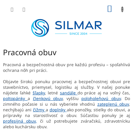
Prejsť
NÁKU
na
obsah
KOŠÍK
Pracovná obuv
Pracovná a bezpečnostná obuv pre každú profesiu – spoľahlivá
ochrana nôh pri práci.
Objavte širokú ponuku pracovnej a bezpečnostnej obuvi pre
stavebníctvo, priemysel, logistiku aj služby. V našej ponuke
nájdete ľahké
šľapky
, letné
sandále
do práce aj na voľný čas,
poltopánky
a
členkovú obuv
, vyššiu
poloholeňovú obuv
. Do
zimného počasie si u nás vyberiete vhodnú
zateplenú obuv
,
nechýbajú ani
čižmy
a
doplnky
ako ponožky, stielky do obuvi, a
prípravky na starostlivosť o obuv. Súčasťou ponuky je aj
profesijná obuv,
či už potrebujete zváračskú, zdravotnícku
alebo kuchársku obuv.