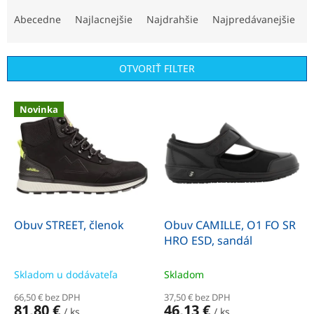
R
a
Abecedne
Najlacnejšie
Najdrahšie
Najpredávanejšie
d
e
n
OTVORIŤ FILTER
i
e
V
p
Novinka
ý
r
p
o
i
d
s
u
p
k
r
t
o
o
d
Obuv STREET, členok
Obuv CAMILLE, O1 FO SR
v
u
HRO ESD, sandál
k
t
Skladom u dodávateľa
Skladom
o
66,50 € bez DPH
37,50 € bez DPH
v
81,80 €
46,13 €
/ ks
/ ks