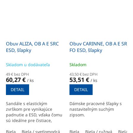
Obuv ALIZA, OB A E SRC
Obuv CARINNE, OB A E SR
ESD, šľapky
FO ESD, šľapky
Skladom u dodávateľa
Skladom
49 € bez DPH
43,50 € bez DPH
60,27 €
53,51 €
/ ks
/ ks
DETAIL
DETAIL
Sandále s elastickým
Dámske pracovné šľapky s
zvrškom pre vynikajúce
nastaviteľným suchým
padnutie a ESD, vďaka čomu
zipsom.
sú ideálne pre čistiace,
potravinárske a nápojové
priemysly, zdravotníctvo a
Biela
Biela / svetlomodrá
Biela
Biela / ružová
Biela /