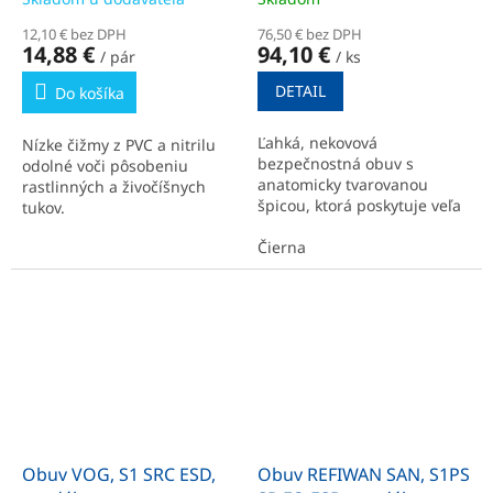
12,10 € bez DPH
76,50 € bez DPH
14,88 €
94,10 €
/ pár
/ ks
DETAIL
Do košíka
Ľahká, nekovová
Nízke čižmy z PVC a nitrilu
bezpečnostná obuv s
odolné voči pôsobeniu
anatomicky tvarovanou
rastlinných a živočíšnych
špicou, ktorá poskytuje veľa
tukov.
priestoru a ohybnosti na
prsty.
Čierna
Obuv VOG, S1 SRC ESD,
Obuv REFIWAN SAN, S1PS