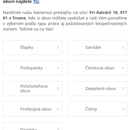
obuvi nájdete
TU.
Navštívte našu kamennú predajňu na ulici
Pri Kalvárii 16, 917
01 v Trnave
, kde si obuv môžete vyskúšať a radi Vám poradíme
s výberom podľa typu práce aj požadovaných bezpečnostných
noriem. Tešíme sa na Vás!
Šľapky
Sandále
Poltopánky
Členková obuv
Poloholeňová
Zateplená obuv
obuv
Profesijná obuv
Čižmy
Doplnky