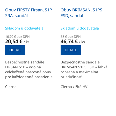
Obuv FIRSTY Firsan, S1P
Obuv BRIMSAN, S1PS
SRA, sandál
ESD, sandál
Skladom u dodávateľa
Skladom u dodávateľa
16,70 € bez DPH
38 € bez DPH
20,54 €
46,74 €
/ ks
/ ks
DETAIL
DETAIL
Bezpečnostné sandále
Bezpečnostné sandále
FIRSAN S1P – odolná
BRIMSAN S1PS ESD – ľahká
celokožená pracovná obuv
ochrana a maximálna
pre každodenné nasadenie.
priedušnosť.
Čierna
Čierna / žltá HV