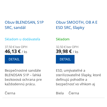
Obuv BLENDSAN, S1P
Obuv SMOOTH, OB A E
SRC, sandál
ESD SRC, šľapky
Skladom u dodávateľa
Skladom
37,50 € bez DPH
32,50 € bez DPH
46,13 €
39,98 €
/ ks
/ ks
DETAIL
DETAIL
Bezpečnostné sandále
ESD, umývateľné a
BLENDSAN S1P – ľahká
sterilizovateľné šľapky, ktoré
bezkovová ochrana pre
definujú pohodlie a
každodennú prácu.
bezpečnosť vo vlhkom aj
suchom prostredí.
Čierna
Biela
Čierna