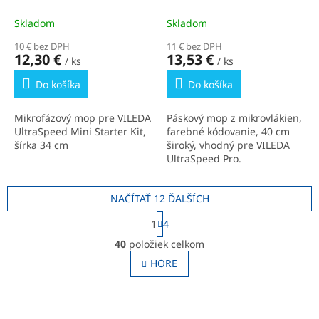
Skladom
Skladom
10 € bez DPH
11 € bez DPH
12,30 €
13,53 €
/ ks
/ ks
Do košíka
Do košíka
Mikrofázový mop pre VILEDA
Páskový mop z mikrovlákien,
UltraSpeed Mini Starter Kit,
farebné kódovanie, 40 cm
šírka 34 cm
široký, vhodný pre VILEDA
UltraSpeed Pro.
NAČÍTAŤ 12 ĎALŠÍCH
S
1
4
t
O
r
40
položiek celkom
v
á
l
HORE
n
á
k
o
d
v
Z
a
a
c