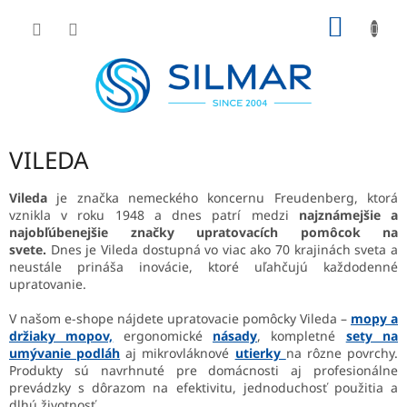
Prejsť
NÁKU
na
obsah
KOŠÍK
VILEDA
Vileda
je značka nemeckého koncernu
Freudenberg, ktorá
vznikla v roku 1948 a dnes patrí medzi
najznámejšie a
najobľúbenejšie značky upratovacích pomôcok na
svete.
Dnes je Vileda dostupná vo viac ako 70 krajinách sveta a
neustále prináša inovácie, ktoré uľahčujú každodenné
upratovanie.
V našom e-shope nájdete upratovacie pomôcky Vileda –
mopy a
držiaky mopov,
ergonomické
násady
, kompletné
sety na
umývanie podláh
aj mikrovláknové
utierky
na rôzne povrchy.
Produkty sú navrhnuté pre domácnosti aj profesionálne
prevádzky s dôrazom na efektivitu, jednoduchosť použitia a
dlhú životnosť.