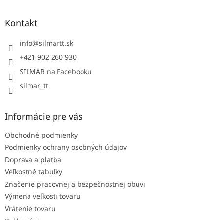
á
n
i
p
i
e
ä
e
Kontakt
p
t
r
i
info
@
silmartt.sk
v
e
k
+421 902 260 930
y
SILMAR na Facebooku
v
ý
silmar_tt
p
i
s
Informácie pre vás
u
Obchodné podmienky
Podmienky ochrany osobných údajov
Doprava a platba
Veľkostné tabuľky
Značenie pracovnej a bezpečnostnej obuvi
Výmena veľkosti tovaru
Vrátenie tovaru