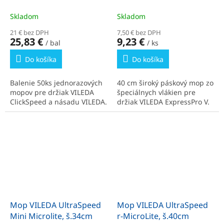
červený
Skladom
Skladom
21 € bez DPH
7,50 € bez DPH
25,83 €
9,23 €
/ bal
/ ks
Do košíka
Do košíka
Balenie 50ks jednorazových
40 cm široký páskový mop zo
mopov pre držiak VILEDA
špeciálnych vlákien pre
ClickSpeed a násadu VILEDA.
držiak VILEDA ExpressPro V.
Mop VILEDA UltraSpeed
Mop VILEDA UltraSpeed
Mini Microlite, š.34cm
r-MicroLite, š.40cm