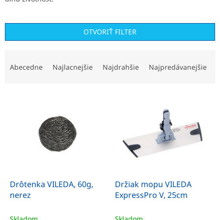
OTVORIŤ FILTER
R
a
Abecedne
Najlacnejšie
Najdrahšie
Najpredávanejšie
d
e
V
n
ý
i
p
e
i
p
s
r
p
o
r
d
o
u
d
k
Drôtenka VILEDA, 60g,
Držiak mopu VILEDA
u
t
nerez
ExpressPro V, 25cm
k
o
t
v
Skladom
Skladom