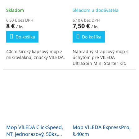
modrý
Skladom
Skladom u dodávateľa
6,50 € bez DPH
6,10 € bez DPH
8 €
7,50 €
/ ks
/ ks
Do košíka
Do košíka
40cm široký kapsový mop z
Náhradný strapcový mop s
mikrovlákna, značky VILEDA.
úchytom pre VILEDA
UltraSpin Mini Starter Kit.
Mop VILEDA ClickSpeed,
Mop VILEDA ExpressPro,
NT, jednorazový, 50ks,
š.40cm