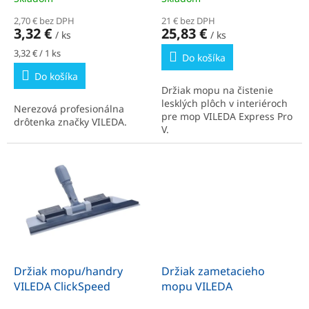
o
2,70 € bez DPH
21 € bez DPH
v
3,32 €
25,83 €
/ ks
/ ks
Jednotková
3,32 € / 1 ks
Do košíka
cena:
Do košíka
Držiak mopu na čistenie
lesklých plôch v interiéroch
Nerezová profesionálna
pre mop VILEDA Express Pro
drôtenka značky VILEDA.
V.
Držiak mopu/handry
Držiak zametacieho
VILEDA ClickSpeed
mopu VILEDA