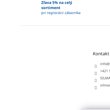
Zľava 5% na celý
sortiment
pri registrácii zákazníka
Z
á
p
ä
t
Kontakt
i
e
info
@
+421 
SILMA
silmar