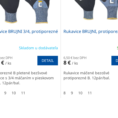
ice BRUJNI 3/4, protiporezné
Rukavice BRUJNI, protipore
Skladom u dodávateľa
 bez DPH
6,50 € bez DPH
DETAIL
D
 €
8 €
/ ks
/ ks
porezné B pletené bezšvové
Rukavice máčené bezošvé
ice s 3/4 máčaním v pieskovom
protiporezné B. 12pár/bal.
e. 12pár/bal.
9
10
11
8
9
10
11
O
v
l