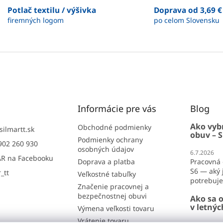
á
Potlač textilu / výšivka
Doprava od 3,69 €
d
firemných logom
po celom Slovensku
a
c
i
e
p
r
v
k
y
v
Informácie pre vás
Blog
ý
p
Ako vyb
Obchodné podmienky
silmartt.sk
obuv – S
i
Podmienky ochrany
902 260 930
s
osobných údajov
6.7.2026
u
R na Facebooku
Doprava a platba
Pracovná 
S6 — aký j
_tt
Veľkostné tabuľky
potrebujet
Značenie pracovnej a
bezpečnostnej obuvi
Ako sa o
v letný
Výmena veľkosti tovaru
Vrátenie tovaru