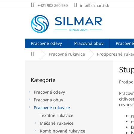
Prejsť
+421 902 260 930
info@silmartt.sk
na
obsah
Pracovné odevy
Pracovná obuv
Pracovné
Domov
Pracovné rukavice
Protiporezné ruka
B
Stu
o
Preskočiť
č
Kategórie
kategórie
n
Protipo
ý
Pracovné odevy
Pracov
p
citlivo
Pracovná obuv
a
rovnov
Pracovné rukavice
n
e
Textilné rukavice
r
l
m
Máčané rukavice
ľ
Kombinované rukavice
b