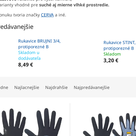
arianty vhodné pre
suché aj mierne vlhké prostredie.
onuku tvoria značky
CERVA
a iné.
edávanejšie
Rukavice BRUJNI 3/4,
Rukavice STINT,
protiporezné B
protiporezné B
Skladom u
Skladom
dodávateľa
3,20 €
8,49 €
edne
Najlacnejšie
Najdrahšie
Najpredávanejšie