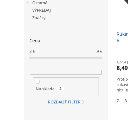
p
o
Ostatné
r
d
VÝPREDAJ
o
u
Značky
d
k
u
t
Rukav
k
o
B
t
Cena
v
o
3
€
9
€
v
6,90 €
8,49
Proti
rukav
Na sklade
2
nitril
7
8
ROZBALIŤ FILTER