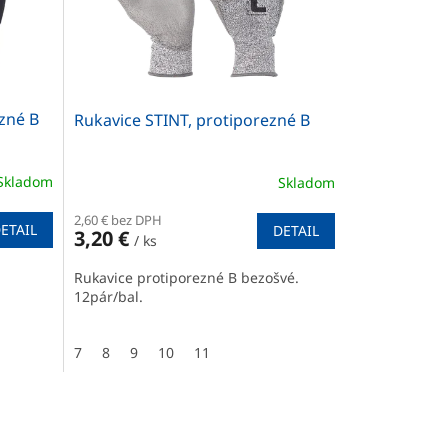
zné B
Rukavice STINT, protiporezné B
Skladom
Skladom
2,60 € bez DPH
ETAIL
DETAIL
3,20 €
/ ks
Rukavice protiporezné B bezošvé.
12pár/bal.
7
8
9
10
11