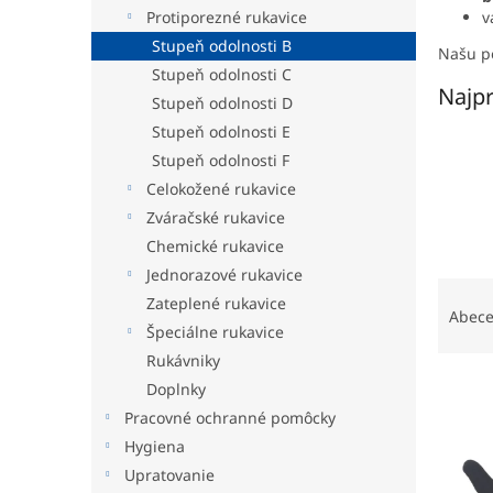
v
Protiporezné rukavice
Stupeň odolnosti B
Našu p
Stupeň odolnosti C
Najpr
Stupeň odolnosti D
Stupeň odolnosti E
Stupeň odolnosti F
Celokožené rukavice
Zváračské rukavice
Chemické rukavice
Jednorazové rukavice
R
Zateplené rukavice
a
Abec
Špeciálne rukavice
d
e
Rukávniky
V
n
Doplnky
ý
i
Pracovné ochranné pomôcky
p
e
Hygiena
i
p
Upratovanie
s
r