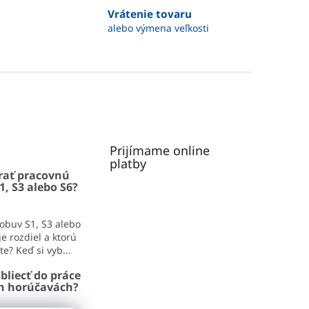
Vrátenie tovaru
alebo výmena veľkosti
Prijímame online
platby
rať pracovnú
1, S3 alebo S6?
obuv S1, S3 alebo
e rozdiel a ktorú
e? Keď si vyb...
bliecť do práce
ch horúčavách?