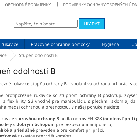
OBCHODNÉ PODMIENKY
PODMIENKY OCHRANY OSOBNÝCH ÚDA
HĽADAŤ
 rukavice
Pracovné ochranné pomôcky
Hygiena
Up
vice
Stupeň odolnosti B
peň odolnosti B
rezné rukavice stupňa ochrany B – spoľahlivá ochrana pri práci s o
né protiporezné rukavice so stupňom ochrany B poskytujú zvýšen
sti a flexibility. Sú vhodné pre manipuláciu s plechmi, sklom aj ď
áha medzi ochranou a presnosťou. V našej ponuke nájdete:
ukavice
s úrovňou ochrany B
podľa normy EN 388 (
odolnosť proti
odely s
dobrým úchopom
pre bezpečnú manipuláciu,
ahké a priedušné
prevedenie pre komfort pri práci,
ezšvové
rukavice pre vyšší komfort,