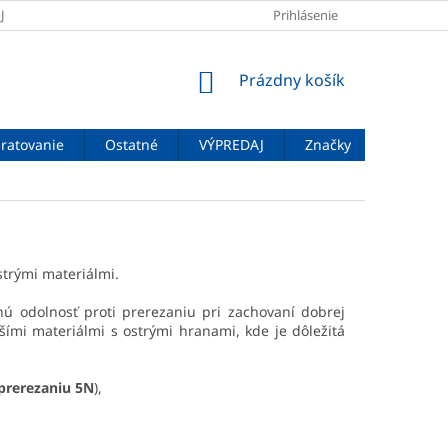
JOV
DOPRAVA A PLATBA
VEĽKOSTNÉ TABUĽKY
Prihlásenie
ZNAČENIE
NÁKUPNÝ
Prázdny košík
KOŠÍK
ratovanie
Ostatné
VÝPREDAJ
Značky
strými materiálmi.
ú odolnosť proti prerezaniu pri zachovaní dobrej
alšími materiálmi s ostrými hranami, kde je dôležitá
 prerezaniu 5N
),