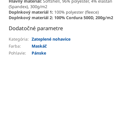
Hlavný materiál:
Softshell, 96% polyester, 4% elastan
(Spandex), 300g/m2
Doplnkový materiál 1:
100% polyester (fleece)
Doplnkový materiál 2: 100% Cordura 500D, 200g/m2
Dodatočné parametre
Kategória
:
Zateplené nohavice
Farba
:
Maskáč
Pohlavie
:
Pánske
PRIDAŤ HODNOTENIE
Buďte prvý, kto napíše príspevok k tejto položke.