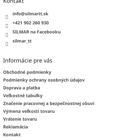
ä
Kontakt
t
i
info
@
silmartt.sk
e
+421 902 260 930
SILMAR na Facebooku
silmar_tt
Informácie pre vás
Obchodné podmienky
Podmienky ochrany osobných údajov
Doprava a platba
Veľkostné tabuľky
Značenie pracovnej a bezpečnostnej obuvi
Výmena veľkosti tovaru
Vrátenie tovaru
Reklamácia
Kontakt