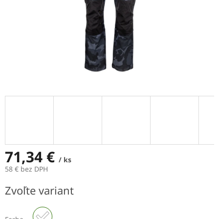
71,34 €
/ ks
58 € bez DPH
Jednotková
Zvoľte variant
cena: