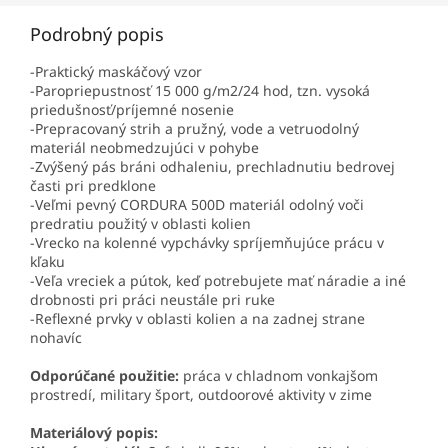
Podrobný popis
-Praktický maskáčový vzor
-Paropriepustnosť 15 000 g/m2/24 hod, tzn. vysoká
priedušnosť/príjemné nosenie
-Prepracovaný strih a pružný, vode a vetruodolný
materiál neobmedzujúci v pohybe
-Zvýšený pás bráni odhaleniu, prechladnutiu bedrovej
časti pri predklone
-Veľmi pevný CORDURA 500D materiál odolný voči
predratiu použitý v oblasti kolien
-Vrecko na kolenné vypchávky spríjemňujúce prácu v
kľaku
-Veľa vreciek a pútok, keď potrebujete mať náradie a iné
drobnosti pri práci neustále pri ruke
-Reflexné prvky v oblasti kolien a na zadnej strane
nohavíc
Odporúčané použitie:
práca v chladnom vonkajšom
prostredí, military šport, outdoorové aktivity v zime
Materiálový popis: