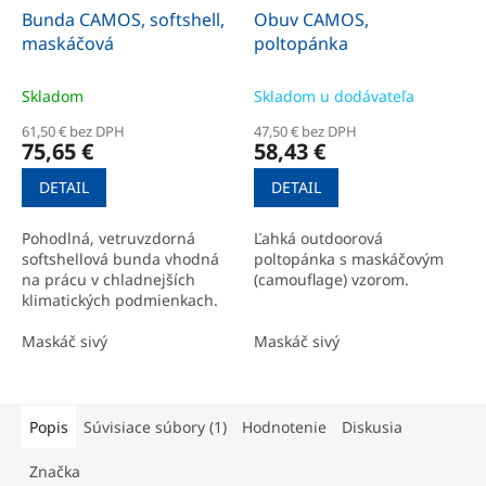
Bunda CAMOS, softshell,
Obuv CAMOS,
maskáčová
poltopánka
Skladom
Skladom u dodávateľa
61,50 € bez DPH
47,50 € bez DPH
75,65 €
58,43 €
DETAIL
DETAIL
Pohodlná, vetruvzdorná
Ľahká outdoorová
softshellová bunda vhodná
poltopánka s maskáčovým
na prácu v chladnejších
(camouflage) vzorom.
klimatických podmienkach.
Maskáč sivý
Maskáč sivý
Popis
Súvisiace súbory (1)
Hodnotenie
Diskusia
Značka