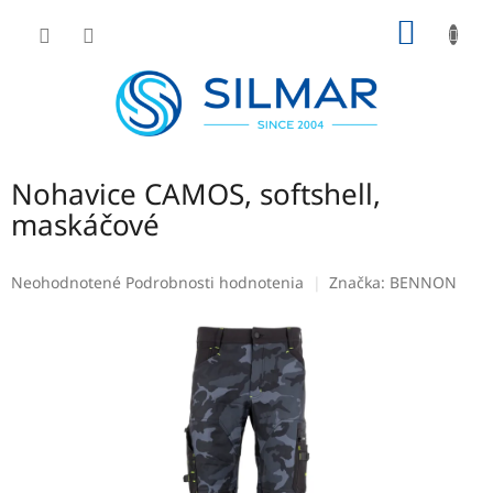
Prejsť
NÁKU
na
obsah
KOŠÍK
Nohavice CAMOS, softshell,
maskáčové
Priemerné
Neohodnotené
Podrobnosti hodnotenia
Značka:
BENNON
hodnotenie
produktu
je
0,0
z
5
hviezdičiek.