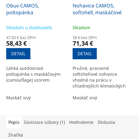
Obuv CAMOS,
Nohavice CAMOS,
poltopánka
softshell, maskáčové
Skladom u dodávateľa
Skladom
47,50 € bez DPH
58 € bez DPH
58,43 €
71,34 €
DETAIL
DETAIL
Ľahká outdoorová
Pružné, pracovné
poltopánka s maskáčovým
softshellové nohavice
(camouflage) vzorom.
vhodné na prácu v
chladnejších klimatických
podmienkach.
Maskáč sivý
Maskáč sivý
Popis
Súvisiace súbory (1)
Hodnotenie
Diskusia
Značka