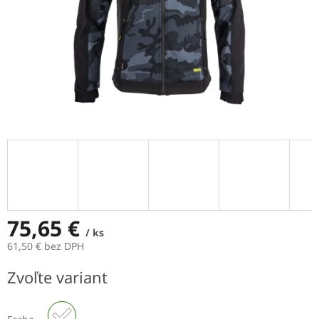
75,65 €
/ ks
61,50 € bez DPH
Jednotková
Zvoľte variant
cena: