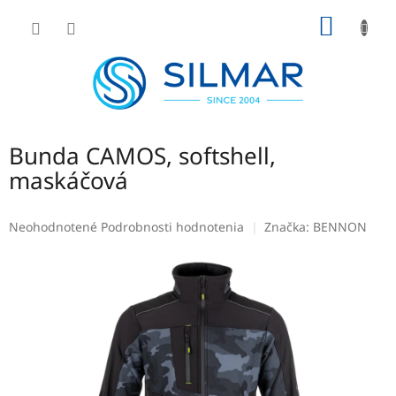
Prejsť
NÁKU
na
obsah
KOŠÍK
Bunda CAMOS, softshell,
maskáčová
Priemerné
Neohodnotené
Podrobnosti hodnotenia
Značka:
BENNON
hodnotenie
produktu
je
0,0
z
5
hviezdičiek.