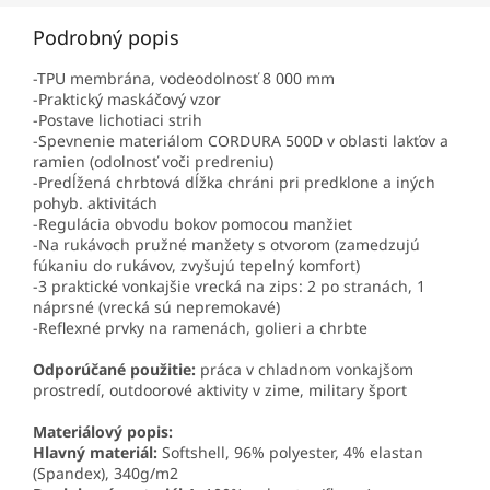
Podrobný popis
-TPU membrána, vodeodolnosť 8 000 mm
-Praktický maskáčový vzor
-Postave lichotiaci strih
-Spevnenie materiálom CORDURA 500D v oblasti lakťov a
ramien (odolnosť voči predreniu)
-Predĺžená chrbtová dĺžka chráni pri predklone a iných
pohyb. aktivitách
-Regulácia obvodu bokov pomocou manžiet
-Na rukávoch pružné manžety s otvorom (zamedzujú
fúkaniu do rukávov, zvyšujú tepelný komfort)
-3 praktické vonkajšie vrecká na zips: 2 po stranách, 1
náprsné (vrecká sú nepremokavé)
-Reflexné prvky na ramenách, golieri a chrbte
Odporúčané použitie:
práca v chladnom vonkajšom
prostredí, outdoorové aktivity v zime, military šport
Materiálový popis:
Hlavný materiál:
Softshell, 96% polyester, 4% elastan
(Spandex), 340g/m2