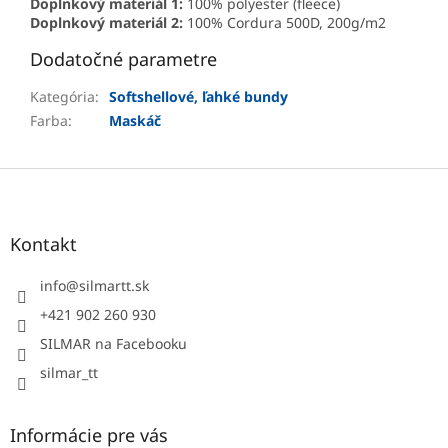
Doplnkový materiál 1:
100% polyester (fleece)
Doplnkový materiál 2:
100% Cordura 500D, 200g/m2
Dodatočné parametre
Kategória
:
Softshellové, ľahké bundy
Farba
:
Maskáč
Z
á
p
ä
Kontakt
t
i
info
@
silmartt.sk
e
+421 902 260 930
SILMAR na Facebooku
silmar_tt
Informácie pre vás