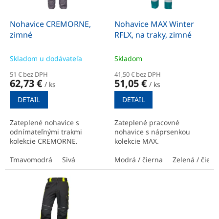
r
t
o
o
d
Nohavice CREMORNE,
Nohavice MAX Winter
v
u
zimné
RFLX, na traky, zimné
k
t
Skladom u dodávateľa
Skladom
o
51 € bez DPH
41,50 € bez DPH
v
62,73 €
51,05 €
/ ks
/ ks
DETAIL
DETAIL
Zateplené nohavice s
Zateplené pracovné
odnímateľnými trakmi
nohavice s náprsenkou
kolekcie CREMORNE.
kolekcie MAX.
Tmavomodrá
Sivá
Modrá / čierna
Zelená / čiern