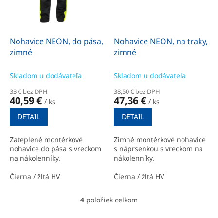
Nohavice NEON, do pása,
Nohavice NEON, na traky,
zimné
zimné
Skladom u dodávateľa
Skladom u dodávateľa
33 € bez DPH
38,50 € bez DPH
40,59 €
47,36 €
/ ks
/ ks
DETAIL
DETAIL
Zateplené montérkové
Zimné montérkové nohavice
nohavice do pása s vreckom
s náprsenkou s vreckom na
na nákolenníky.
nákolenníky.
Čierna / žltá HV
Čierna / žltá HV
4
položiek celkom
O
v