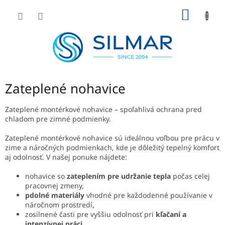
Prejsť
NÁKU
na
obsah
KOŠÍK
Zateplené nohavice
Zateplené montérkové nohavice – spoľahlivá ochrana pred
chladom pre zimné podmienky.
Zateplené montérkové nohavice sú ideálnou voľbou pre prácu v
zime a náročných podmienkach, kde je dôležitý tepelný komfort
aj odolnosť. V našej ponuke nájdete:
nohavice so
zateplením pre udržanie tepla
počas celej
pracovnej zmeny,
pdolné materiály
vhodné pre každodenné používanie v
náročnom prostredí,
zosilnené časti pre vyššiu odolnosť pri
kľačaní a
intenzívnej práci,