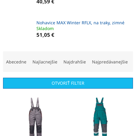
40,59 €
Nohavice MAX Winter RFLX, na traky, zimné
Skladom
51,05 €
R
a
Abecedne
Najlacnejšie
Najdrahšie
Najpredávanejšie
d
e
n
OTVORIŤ FILTER
i
e
V
p
ý
r
p
o
i
d
s
u
p
k