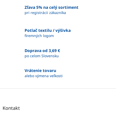
l
á
Zľava 5% na celý sortiment
d
pri registrácii zákazníka
a
c
i
Potlač textilu / výšivka
e
firemných logom
p
r
v
Doprava od 3,69 €
k
y
po celom Slovensku
v
ý
p
Vrátenie tovaru
i
alebo výmena veľkosti
s
u
Z
á
p
ä
Kontakt
t