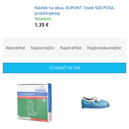
Návlek na obuv DUPONT Tyvek 500 POSA,
protišmykový
Skladom
1,35 €
R
a
Abecedne
Najlacnejšie
Najdrahšie
Najpredávanejšie
d
e
n
OTVORIŤ FILTER
i
e
V
p
ý
r
p
o
i
d
s
u
p
k
r
t
o