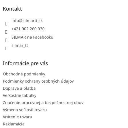
p
ä
Kontakt
t
i
info
@
silmartt.sk
e
+421 902 260 930
SILMAR na Facebooku
silmar_tt
Informácie pre vás
Obchodné podmienky
Podmienky ochrany osobných údajov
Doprava a platba
Veľkostné tabuľky
Značenie pracovnej a bezpečnostnej obuvi
Výmena veľkosti tovaru
Vrátenie tovaru
Reklamácia