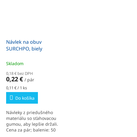
Návlek na obuv
SURCHPO, biely
Skladom
0,18 € bez DPH
0,22 €
/ pár
Jednotková
0,11 € / 1 ks
cena:
Do košíka
Návleky z priedušného
materiálu so sťahovacou
gumou, aby lepšie držali.
Cena za pár; balenie: 50
párov.