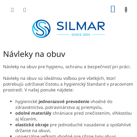
Prejsť
NÁKU
na
obsah
KOŠÍK
Návleky na obuv
Návleky na obuv pre hygienu, ochranu a bezpečnosť pri práci.
Návleky na obuv sú ideálnou voľbou pre všetkých, ktorí
potrebujú udržiavať čistotu a hygienický štandard v pracovnom
prostredí. V našej ponuke nájdete:
hygienické
jednorazové prevedenie
vhodné do
zdravotníctva, potravinárstva aj priemyslu,
odolné materiály
chrániace pred znečistením, vlhkosťou
aj kĺzaním,
elastické okraje
pre jednoduché nasadenie a spoľahlivé
držanie na obuvi,
univerzálne veľkosti vhodné pre rôzne typy obuvi,