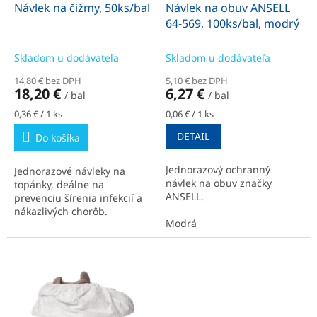
o
d
Návlek na čižmy, 50ks/bal
Návlek na obuv ANSELL
v
u
64-569, 100ks/bal, modrý
k
t
Skladom u dodávateľa
Skladom u dodávateľa
o
14,80 € bez DPH
5,10 € bez DPH
v
18,20 €
6,27 €
/ bal
/ bal
Jednotková
Jednotková
0,36 € / 1 ks
0,06 € / 1 ks
cena:
cena:
DETAIL
Do košíka
Jednorazový ochranný
Jednorazové návleky na
návlek na obuv značky
topánky, deálne na
ANSELL.
prevenciu šírenia infekcií a
nákazlivých chorôb.
Modrá