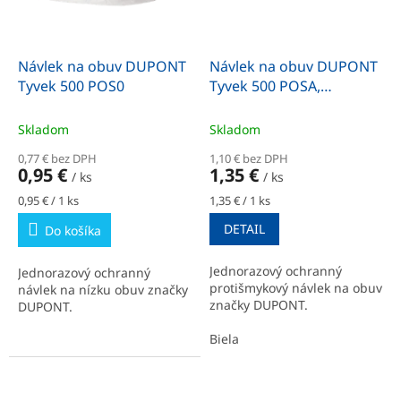
Návlek na obuv DUPONT
Návlek na obuv DUPONT
Tyvek 500 POS0
Tyvek 500 POSA,
protišmykový
Skladom
Skladom
0,77 € bez DPH
1,10 € bez DPH
0,95 €
1,35 €
/ ks
/ ks
Jednotková
Jednotková
0,95 € / 1 ks
1,35 € / 1 ks
cena:
cena:
DETAIL
Do košíka
Jednorazový ochranný
Jednorazový ochranný
protišmykový návlek na obuv
návlek na nízku obuv značky
značky DUPONT.
DUPONT.
Biela