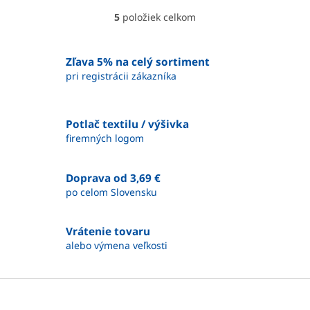
5
položiek celkom
O
v
l
á
Zľava 5% na celý sortiment
d
pri registrácii zákazníka
a
c
i
Potlač textilu / výšivka
e
firemných logom
p
r
v
Doprava od 3,69 €
k
y
po celom Slovensku
v
ý
p
Vrátenie tovaru
i
alebo výmena veľkosti
s
u
Z
á