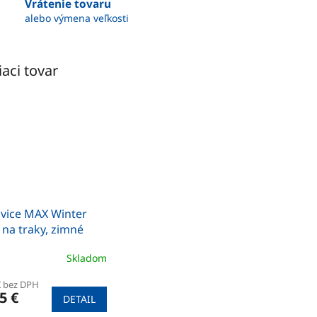
Vrátenie tovaru
alebo výmena veľkosti
iaci tovar
vice MAX Winter
 na traky, zimné
Skladom
€ bez DPH
5 €
DETAIL