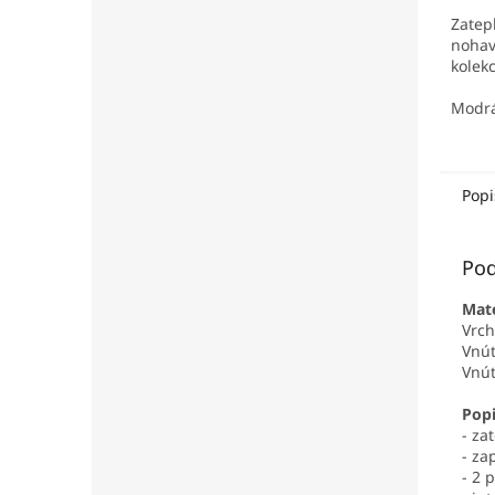
Zatep
nohav
kolek
Modrá
Popi
Pod
Mate
Vrch
Vnút
Vnút
Popi
- za
- za
- 2 