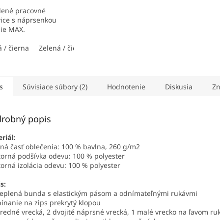
lené pracovné
ice s náprsenkou
cie MAX.
 / čierna
Zelená / čierna
Čierna / červená
s
Súvisiace súbory (2)
Hodnotenie
Diskusia
Zn
robný popis
riál:
ná časť oblečenia: 100 % bavlna, 260 g/m2
orná podšívka odevu: 100 % polyester
orná izolácia odevu: 100 % polyester
s:
teplená bunda s elastickým pásom a odnímateľnými rukávmi
pínanie na zips prekrytý klopou
predné vrecká, 2 dvojité náprsné vrecká, 1 malé vrecko na ľavom ru