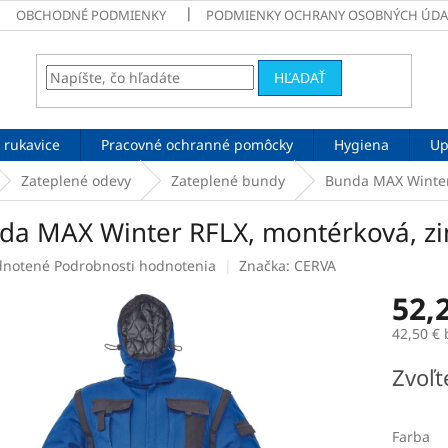
OBCHODNÉ PODMIENKY
PODMIENKY OCHRANY OSOBNÝCH ÚDA
HĽADAŤ
 rukavice
Pracovné ochranné pomôcky
Hygiena
Up
Zateplené odevy
Zateplené bundy
Bunda MAX Winter
da MAX Winter RFLX, montérková, z
rné
notené
Podrobnosti hodnotenia
Značka:
CERVA
enie
52,
tu
42,50 €
Jednotk
Zvoľt
cena:
čiek.
Farba