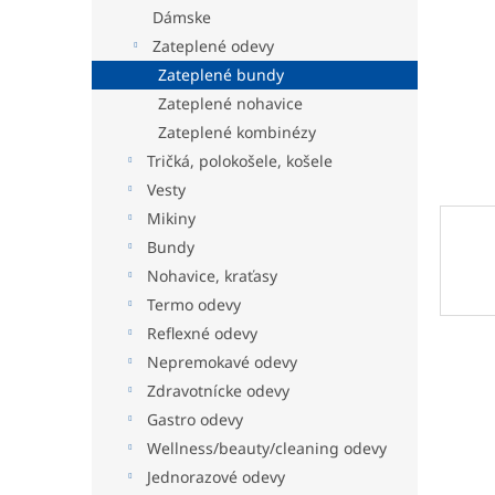
Dámske
Zateplené odevy
Zateplené bundy
Zateplené nohavice
Zateplené kombinézy
Tričká, polokošele, košele
Vesty
Mikiny
Bundy
Nohavice, kraťasy
Termo odevy
Reflexné odevy
Nepremokavé odevy
Zdravotnícke odevy
Gastro odevy
Wellness/beauty/cleaning odevy
Jednorazové odevy