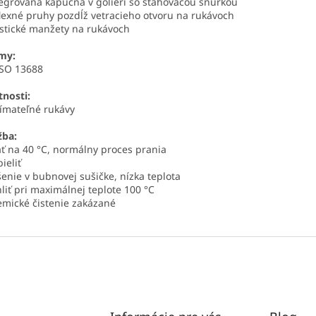
tegrovaná kapucňa v golieri so sťahovacou šnúrkou
flexné pruhy pozdĺž vetracieho otvoru na rukávoch
astické manžety na rukávoch
my:
ISO 13688
tnosti:
ímateľné rukávy
žba:
ať na 40 °C, normálny proces prania
ieliť
šenie v bubnovej sušičke, nízka teplota
hliť pri maximálnej teplote 100 °C
emické čistenie zakázané