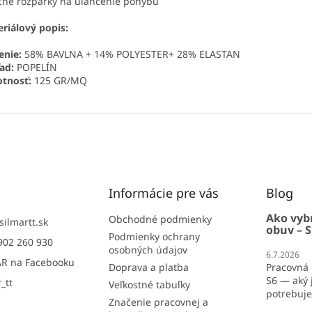
čné rozparky na uľahčenie pohybu
riálový popis:
enie:
58% BAVLNA + 14% POLYESTER+ 28% ELASTAN
ad:
POPELÍN
tnosť:
125 GR/MQ
Informácie pre vás
Blog
Ako vyb
Obchodné podmienky
silmartt.sk
obuv – S
Podmienky ochrany
902 260 930
osobných údajov
6.7.2026
R na Facebooku
Doprava a platba
Pracovná 
S6 — aký j
_tt
Veľkostné tabuľky
potrebujet
Značenie pracovnej a