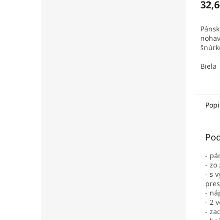
32,6
Pánsk
nohav
šnúrk
Biela
Popi
Pod
- pá
- zo
- s 
pres
- ná
- 2 
- za