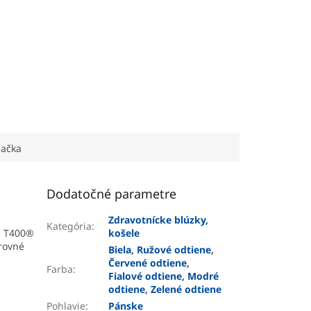
vetlofialová
Čierna
Svetlomodrá
Kráľovská modrá
Smaragdová
ačka
Dodatočné parametre
Zdravotnícke blúzky,
Kategória
:
® T400®
košele
orovné
Biela
,
Ružové odtiene
,
Červené odtiene
,
Farba
:
Fialové odtiene
,
Modré
odtiene
,
Zelené odtiene
Pohlavie
:
Pánske