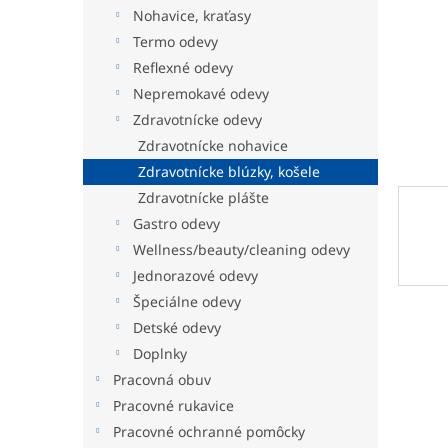
Nohavice, kraťasy
Termo odevy
Reflexné odevy
Nepremokavé odevy
Zdravotnícke odevy
Zdravotnícke nohavice
Zdravotnícke blúzky, košele
Zdravotnícke plášte
Gastro odevy
Wellness/beauty/cleaning odevy
Jednorazové odevy
Špeciálne odevy
Detské odevy
Doplnky
Pracovná obuv
Pracovné rukavice
Pracovné ochranné pomôcky