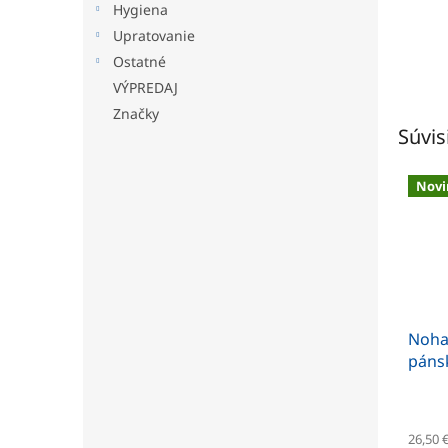
Hygiena
Upratovanie
Ostatné
VÝPREDAJ
Značky
Súvis
Novi
Noha
páns
26,50 