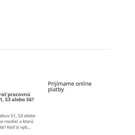
Prijímame online
platby
rať pracovnú
1, S3 alebo S6?
obuv S1, S3 alebo
e rozdiel a ktorú
e? Keď si vyb...