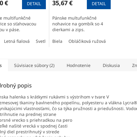
0 €
35,67 €
DETAIL
DETAIL
e multifunkčné
Pánske multufunkčné
ice so sťahovacou
nohavice na gombík so 4
ou v páse.
dierkami a zips.
Letná fialová
Svetlomodrá
Biela
Kráľovská modrá
Obláčiková ružová
Tmavozelená
Bordová
S
s
Súvisiace súbory (2)
Hodnotenie
Diskusia
Zn
robný popis
nska halenka s krátkymi rukávmi s výstrihom v tvare V
 zmesovej tkaniny bavlneného popelínu, polyesteru a vlákna Lycra
vynikajúcimi vlastnosťami, čo sa týka pružnosti a priedušnosti. Vod
trihnutie na prednej strane
prsné vrecko s priehradkou na pero
veľké našité vrecká v spodnej časti
dný diel prestrihnutý v strede