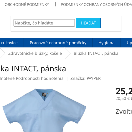
OBCHODNÉ PODMIENKY
PODMIENKY OCHRANY OSOBNÝCH ÚDA
HĽADAŤ
 rukavice
Pracovné ochranné pomôcky
Hygiena
Up
Zdravotnícke blúzky, košele
Blúzka INTACT, pánska
zka INTACT, pánska
rné
notené
Podrobnosti hodnotenia
Značka:
PAYPER
enie
25,
tu
20,50 €
Jednotk
Zvoľt
cena:
čiek.