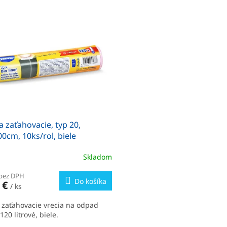
a zaťahovacie, typ 20,
0cm, 10ks/rol, biele
Skladom
 bez DPH
Do košíka
 €
/ ks
 zaťahovacie vrecia na odpad
20 litrové, biele.