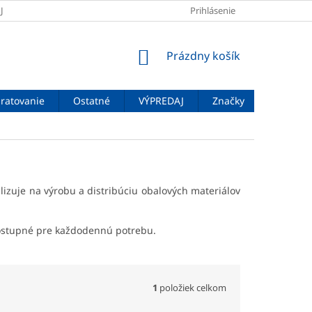
JOV
DOPRAVA A PLATBA
VEĽKOSTNÉ TABUĽKY
Prihlásenie
ZNAČENIE
NÁKUPNÝ
Prázdny košík
KOŠÍK
ratovanie
Ostatné
VÝPREDAJ
Značky
alizuje na výrobu a distribúciu obalových materiálov
ostupné pre každodennú potrebu.
1
položiek celkom