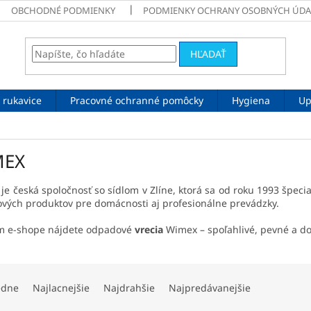
OBCHODNÉ PODMIENKY
PODMIENKY OCHRANY OSOBNÝCH ÚDA
HĽADAŤ
 rukavice
Pracovné ochranné pomôcky
Hygiena
Up
MEX
je česká spoločnosť so sídlom v Zlíne, ktorá sa od roku 1993 špeci
ových produktov pre domácnosti aj profesionálne prevádzky.
m e-shope nájdete odpadové
vrecia
Wimex – spoľahlivé, pevné a d
edne
Najlacnejšie
Najdrahšie
Najpredávanejšie