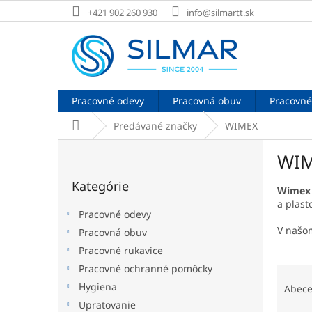
Prejsť
+421 902 260 930
info@silmartt.sk
na
obsah
Pracovné odevy
Pracovná obuv
Pracovné
Domov
Predávané značky
WIMEX
B
WI
o
Preskočiť
č
Kategórie
kategórie
n
Wimex
a plast
ý
Pracovné odevy
p
V našo
Pracovná obuv
a
Pracovné rukavice
n
e
R
Pracovné ochranné pomôcky
l
a
Hygiena
Abec
d
Upratovanie