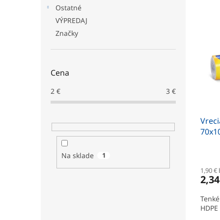
e
Ostatné
V
n
VÝPREDAJ
ý
i
Značky
p
e
i
p
s
r
p
o
Cena
r
d
o
u
2
€
3
€
d
k
u
t
k
Vreci
o
t
70x10
v
o
v
Na sklade
1
1,90 €
2,34
Tenké
HDPE 1