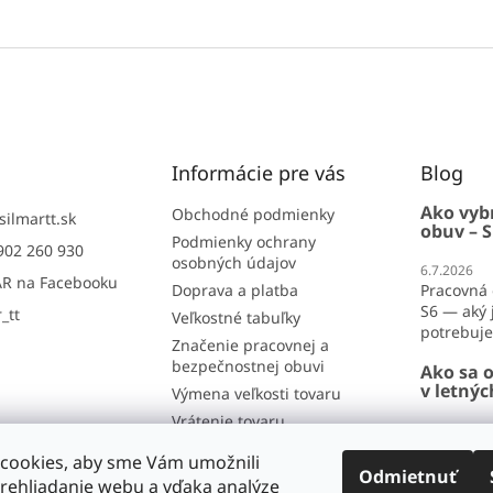
O
v
l
á
d
a
c
i
Informácie pre vás
Blog
e
p
Ako vyb
Obchodné podmienky
silmartt.sk
obuv – S
r
Podmienky ochrany
902 260 930
v
osobných údajov
6.7.2026
k
R na Facebooku
Doprava a platba
Pracovná 
y
S6 — aký j
v
_tt
Veľkostné tabuľky
potrebujet
ý
Značenie pracovnej a
p
bezpečnostnej obuvi
Ako sa o
i
v letný
Výmena veľkosti tovaru
s
u
Vrátenie tovaru
26.6.2026
Reklamácia
Ako sa obl
cookies, aby sme Vám umožnili
lete? Por
Odmietnuť
Kontakt
rehliadanie webu a vďaka analýze
horúčavy 