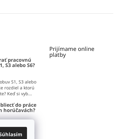
Prijímame online
platby
rať pracovnú
1, S3 alebo S6?
obuv S1, S3 alebo
e rozdiel a ktorú
e? Keď si vyb...
bliecť do práce
ch horúčavách?
iecť do práce v
adíme, čo zvládne
Súhlasím
aj pracovný deň