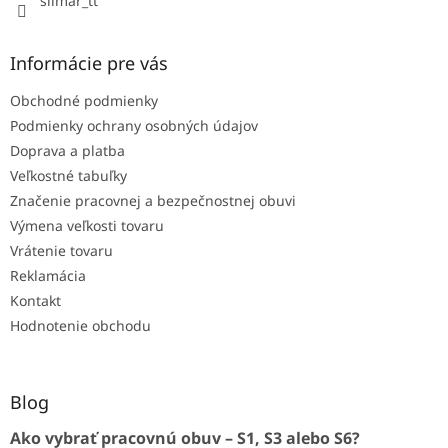
silmar_tt
y
v
ý
Informácie pre vás
p
i
Obchodné podmienky
s
u
Podmienky ochrany osobných údajov
Doprava a platba
Veľkostné tabuľky
Značenie pracovnej a bezpečnostnej obuvi
Výmena veľkosti tovaru
Vrátenie tovaru
Reklamácia
Kontakt
Hodnotenie obchodu
Blog
Ako vybrať pracovnú obuv – S1, S3 alebo S6?