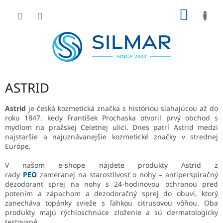
Prejsť
NÁKU
na
obsah
KOŠÍK
ASTRID
Astrid
je česká kozmetická značka s históriou siahajúcou až do
roku 1847, kedy František Prochaska otvoril prvý obchod s
mydlom na pražskej Celetnej ulici. Dnes patrí Astrid medzi
najstaršie a najuznávanejšie kozmetické značky v strednej
Európe.
V našom e-shope nájdete produkty Astrid z
rady
PEO
zameranej na starostlivosť o nohy – antiperspiračný
dezodorant sprej na nohy s 24-hodinovou ochranou pred
potením a zápachom a dezodoračný sprej do obuvi, ktorý
zanecháva topánky svieže s ľahkou citrusovou vôňou. Oba
produkty majú rýchloschnúce zloženie a sú dermatologicky
testované.