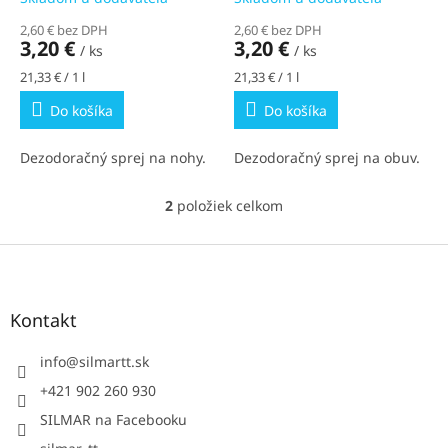
o
2,60 € bez DPH
2,60 € bez DPH
v
3,20 €
3,20 €
/ ks
/ ks
Jednotková
Jednotková
21,33 € / 1 l
21,33 € / 1 l
cena:
cena:
Do košíka
Do košíka
Dezodoračný sprej na nohy.
Dezodoračný sprej na obuv.
2
položiek celkom
O
v
l
Z
á
á
d
p
a
ä
Kontakt
c
t
i
i
info
@
silmartt.sk
e
e
p
+421 902 260 930
r
SILMAR na Facebooku
v
k