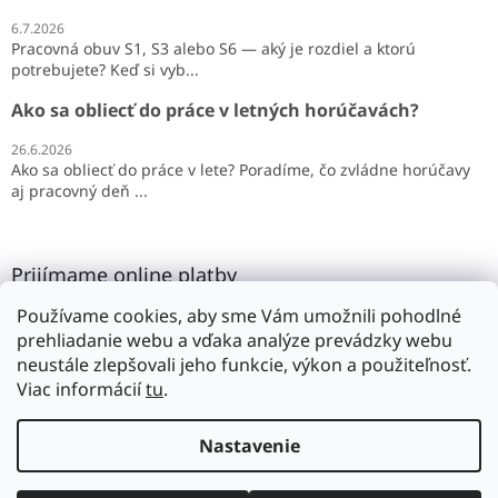
6.7.2026
Pracovná obuv S1, S3 alebo S6 — aký je rozdiel a ktorú
potrebujete? Keď si vyb...
Ako sa obliecť do práce v letných horúčavách?
26.6.2026
Ako sa obliecť do práce v lete? Poradíme, čo zvládne horúčavy
aj pracovný deň ...
Prijímame online platby
Používame cookies, aby sme Vám umožnili pohodlné
prehliadanie webu a vďaka analýze prevádzky webu
neustále zlepšovali jeho funkcie, výkon a použiteľnosť.
Viac informácií
tu
.
Vytvoril Shoptet
Nastavenie
Copyright 2026
SILMAR
. Všetky práva vyhradené.
Upraviť