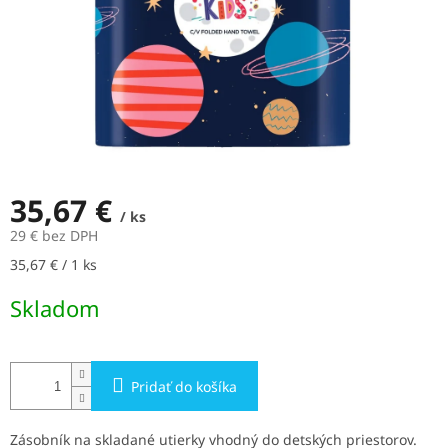
35,67 €
/ ks
29 € bez DPH
Jednotková
35,67 € / 1 ks
cena:
Skladom
Pridať do košíka
Zásobník na skladané utierky vhodný do detských priestorov.