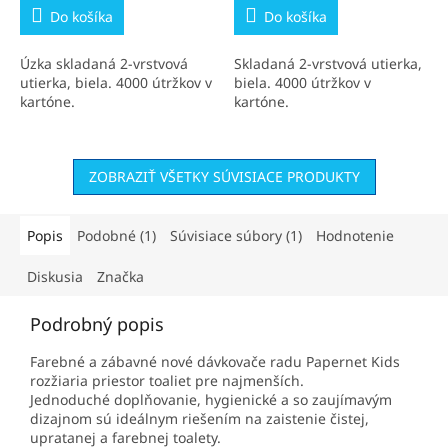
Do košíka
Do košíka
Úzka skladaná 2-vrstvová
Skladaná 2-vrstvová utierka,
utierka, biela. 4000 útržkov v
biela. 4000 útržkov v
kartóne.
kartóne.
ZOBRAZIŤ VŠETKY SÚVISIACE PRODUKTY
Popis
Podobné (1)
Súvisiace súbory (1)
Hodnotenie
Diskusia
Značka
Podrobný popis
Farebné a zábavné nové dávkovače radu Papernet Kids
rozžiaria priestor toaliet pre najmenších.
Jednoduché doplňovanie, hygienické a so zaujímavým
dizajnom sú ideálnym riešením na zaistenie čistej,
upratanej a farebnej toalety.