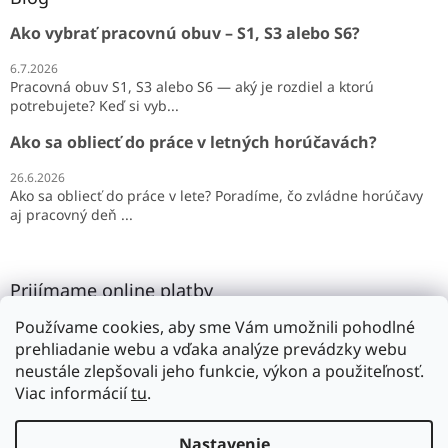
Ako vybrať pracovnú obuv – S1, S3 alebo S6?
6.7.2026
Pracovná obuv S1, S3 alebo S6 — aký je rozdiel a ktorú
potrebujete? Keď si vyb...
Ako sa obliecť do práce v letných horúčavách?
26.6.2026
Ako sa obliecť do práce v lete? Poradíme, čo zvládne horúčavy
aj pracovný deň ...
Prijímame online platby
Používame cookies, aby sme Vám umožnili pohodlné
prehliadanie webu a vďaka analýze prevádzky webu
neustále zlepšovali jeho funkcie, výkon a použiteľnosť.
Viac informácií
tu
.
Vytvoril Shoptet
Nastavenie