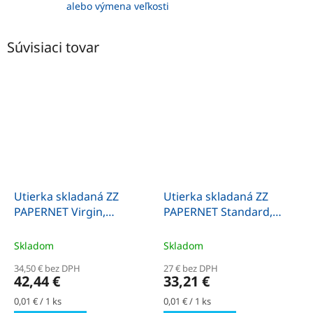
alebo výmena veľkosti
Súvisiaci tovar
Utierka skladaná ZZ
Utierka skladaná ZZ
PAPERNET Virgin,
PAPERNET Standard,
2vr.,24x22cm,4000ks/kt,celulóza
2vr.,21x22cm,3990ks/kt,celu
Skladom
Skladom
34,50 € bez DPH
27 € bez DPH
42,44 €
33,21 €
Jednotková
Jednotková
0,01 € / 1 ks
0,01 € / 1 ks
cena:
cena: