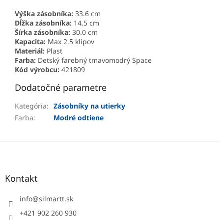
Výška zásobníka:
33.6 cm
Dĺžka zásobníka:
14.5 cm
Šírka zásobníka:
30.0 cm
Kapacita:
Max 2.5 klipov
Materiál:
Plast
Farba:
Detský farebný tmavomodrý Space
Kód výrobcu:
421809
Dodatočné parametre
Kategória
:
Zásobníky na utierky
Farba
:
Modré odtiene
Z
á
p
ä
Kontakt
t
i
info
@
silmartt.sk
e
+421 902 260 930