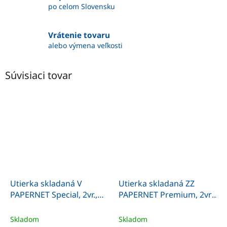
po celom Slovensku
Vrátenie tovaru
alebo výmena veľkosti
Súvisiaci tovar
Utierka skladaná V
Utierka skladaná ZZ
PAPERNET Special, 2vr.,
PAPERNET Premium, 2vr.,
23x24cm,3990ks/kt,celulóza
22x21cm,3150ks/kt,celulóza
Skladom
Skladom