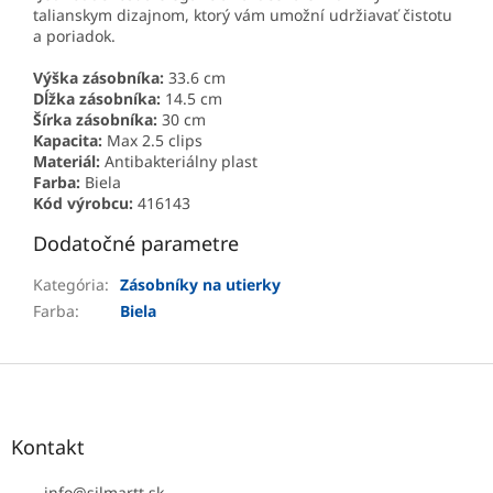
talianskym dizajnom, ktorý vám umožní udržiavať čistotu
a poriadok.
Výška zásobníka:
33.6 cm
Dĺžka zásobníka:
14.5 cm
Šírka zásobníka:
30 cm
Kapacita:
Max 2.5 clips
Materiál:
Antibakteriálny plast
Farba:
Biela
Kód výrobcu:
416143
Dodatočné parametre
Kategória
:
Zásobníky na utierky
Farba
:
Biela
Z
á
p
ä
Kontakt
t
info
@
silmartt.sk