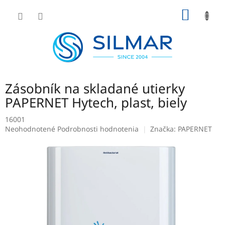
Prejsť
NÁKU
na
obsah
KOŠÍK
Zásobník na skladané utierky
PAPERNET Hytech, plast, biely
16001
Priemerné
Neohodnotené
Podrobnosti hodnotenia
Značka:
PAPERNET
hodnotenie
produktu
je
0,0
z
5
hviezdičiek.