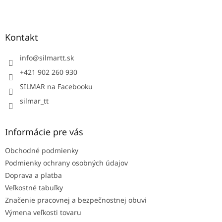
Z
á
p
ä
Kontakt
t
i
info
@
silmartt.sk
e
+421 902 260 930
SILMAR na Facebooku
silmar_tt
Informácie pre vás
Obchodné podmienky
Podmienky ochrany osobných údajov
Doprava a platba
Veľkostné tabuľky
Značenie pracovnej a bezpečnostnej obuvi
Výmena veľkosti tovaru