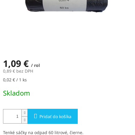
1,09 €
/ rol
0,89 € bez DPH
Jednotková
0,02 € / 1 ks
cena:
Skladom
Pridať do košíka
Tenké sáčky na odpad 60 litrové, čierne.