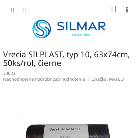
Prejsť
NÁKU
na
obsah
KOŠÍK
Vrecia SILPLAST, typ 10, 63x74cm,
50ks/rol, čierne
33623
Priemerné
Neohodnotené
Podrobnosti hodnotenia
Značka:
MATEO
hodnotenie
produktu
je
0,0
z
5
hviezdičiek.