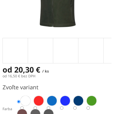
od
20,30 €
/ ks
od
16,50 €
bez DPH
Jednotková
Zvoľte variant
cena:
Farba