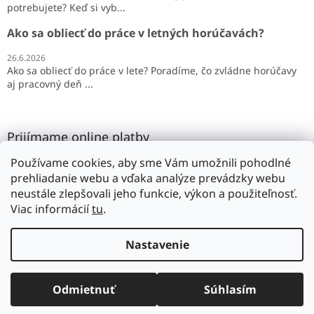
potrebujete? Keď si vyb...
Ako sa obliecť do práce v letných horúčavách?
26.6.2026
Ako sa obliecť do práce v lete? Poradíme, čo zvládne horúčavy
aj pracovný deň ...
Prijímame online platby
Používame cookies, aby sme Vám umožnili pohodlné
prehliadanie webu a vďaka analýze prevádzky webu
neustále zlepšovali jeho funkcie, výkon a použiteľnosť.
Viac informácií
tu
.
Vytvoril Shoptet
Nastavenie
Copyright 2026
SILMAR
. Všetky práva vyhradené.
Upraviť
Odmietnuť
Súhlasím
nastavenie cookies