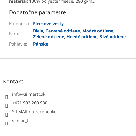
materiál:
100% polyester fleece, 280 g/m2
Dodatočné parametre
Kategória
:
Fleecové vesty
Biela
,
Červené odtiene
,
Modré odtiene
,
Farba
:
Zelené odtiene
,
Hnedé odtiene
,
Sivé odtiene
Pohlavie
:
Pánske
Z
á
p
ä
Kontakt
t
i
info
@
silmartt.sk
e
+421 902 260 930
SILMAR na Facebooku
silmar_tt