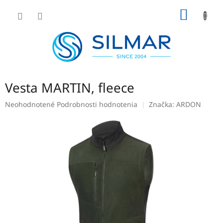
Prejsť
NÁKU
na
obsah
KOŠÍK
Vesta MARTIN, fleece
Priemerné
Neohodnotené
Podrobnosti hodnotenia
Značka:
ARDON
hodnotenie
produktu
je
0,0
z
5
hviezdičiek.