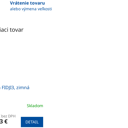
Vrátenie tovaru
alebo výmena veľkosti
iaci tovar
 FIDJI3, zimná
Skladom
€ bez DPH
3 €
DETAIL