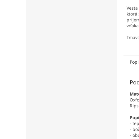
Vesta 
ktorá 
príje
vďaka
výplni
Tmav
Popi
Pod
Mate
Oxfo
Rips
Popi
- te
- bo
- ob