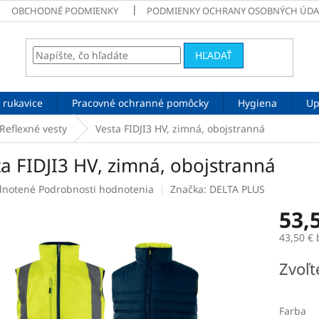
OBCHODNÉ PODMIENKY
PODMIENKY OCHRANY OSOBNÝCH ÚDA
HĽADAŤ
 rukavice
Pracovné ochranné pomôcky
Hygiena
Up
Reflexné vesty
Vesta FIDJI3 HV, zimná, obojstranná
a FIDJI3 HV, zimná, obojstranná
rné
notené
Podrobnosti hodnotenia
Značka:
DELTA PLUS
enie
53,
tu
43,50 €
Jednotk
Zvoľt
cena:
čiek.
Farba