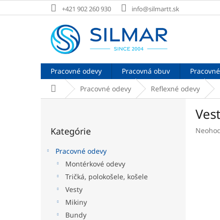
Prejsť
+421 902 260 930
info@silmartt.sk
na
obsah
Pracovné odevy
Pracovná obuv
Pracovné
Domov
Pracovné odevy
Reflexné odevy
B
Vest
o
Preskočiť
č
Kategórie
Prieme
Neohod
kategórie
n
hodnot
ý
produk
Pracovné odevy
p
je
Montérkové odevy
a
0,0
Tričká, polokošele, košele
z
n
5
e
Vesty
hviezdi
l
Mikiny
Bundy