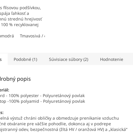
s flísovou podšívkou,
spája ľahkosť a
mnú strednú hrejivosť
 100 % recyklovanej
.
omodrá
Tmavosivá / čierna
Čierna / červená
Čierna
s
Podobné (1)
Súvisiace súbory (2)
Hodnotenie
robný popis
riál:
rd - 100% polyester - Polyuretánový povlak
top -100% polyamid - Polyuretánový povlak
s:
pelná výstuž chráni obličky a obmedzuje prenikanie vzduchu
čné otváranie pre väčšie pohodlie, dokonca aj v podrepe
ojstranný odev, bezpečnostná (žltá HV / oranžová HV) a „klasická“