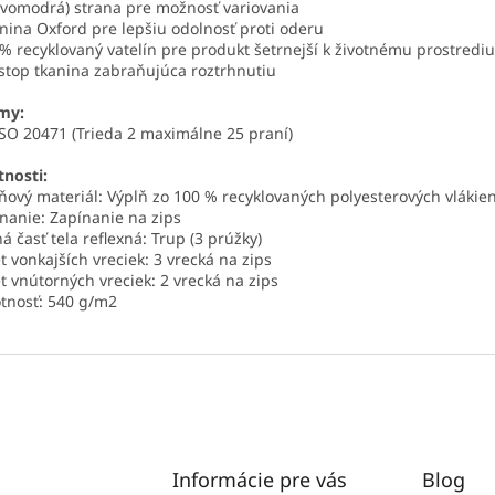
vomodrá) strana pre možnosť variovania
anina Oxford pre lepšiu odolnosť proti oderu
 % recyklovaný vatelín pre produkt šetrnejší k životnému prostrediu
pstop tkanina zabraňujúca roztrhnutiu
my:
SO 20471 (Trieda 2 maximálne 25 praní)
tnosti:
ňový materiál: Výplň zo 100 % recyklovaných polyesterových vlákie
nanie: Zapínanie na zips
á časť tela reflexná: Trup (3 prúžky)
t vonkajších vreciek: 3 vrecká na zips
t vnútorných vreciek: 2 vrecká na zips
tnosť: 540 g/m2
Informácie pre vás
Blog