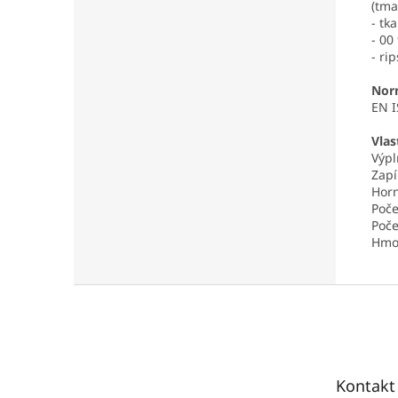
(tma
- tk
- 00
- ri
Nor
EN I
Vlas
Výpl
Zapí
Horn
Poče
Poče
Hmo
Z
á
p
ä
t
Kontakt
i