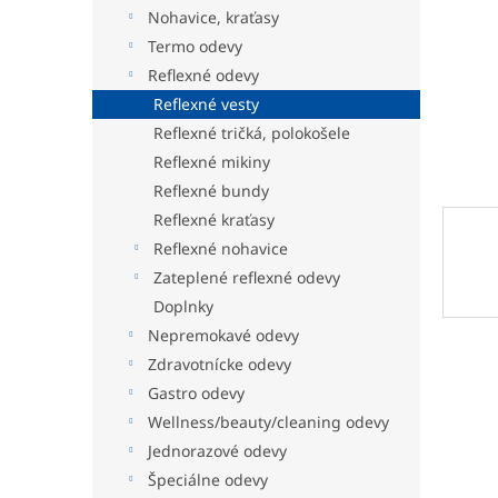
Nohavice, kraťasy
Termo odevy
Reflexné odevy
Reflexné vesty
Reflexné tričká, polokošele
Reflexné mikiny
Reflexné bundy
Reflexné kraťasy
Reflexné nohavice
Zateplené reflexné odevy
Doplnky
Nepremokavé odevy
Zdravotnícke odevy
Gastro odevy
Wellness/beauty/cleaning odevy
Jednorazové odevy
Špeciálne odevy