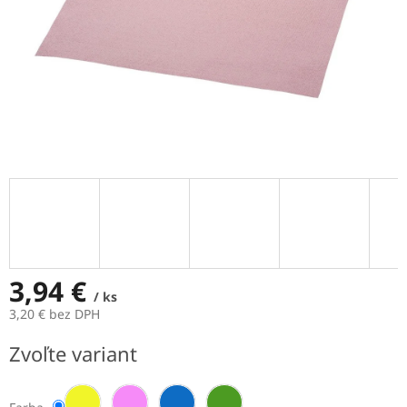
3,94 €
/ ks
3,20 € bez DPH
Jednotková
Zvoľte variant
cena: