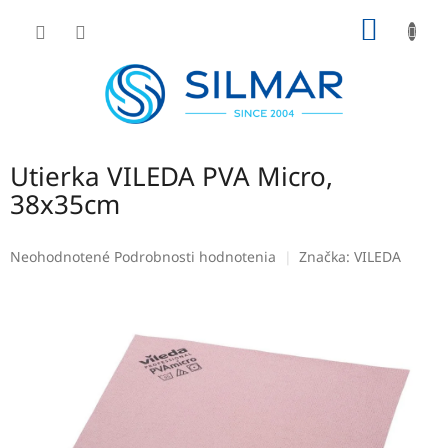
Prejsť
NÁKU
na
obsah
KOŠÍK
Utierka VILEDA PVA Micro,
38x35cm
Priemerné
Neohodnotené
Podrobnosti hodnotenia
Značka:
VILEDA
hodnotenie
produktu
je
0,0
z
5
hviezdičiek.