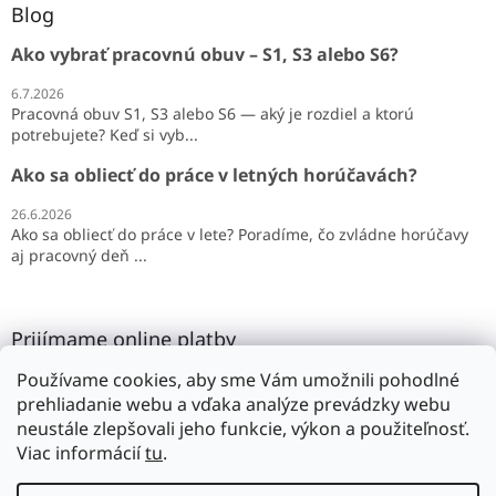
Blog
Ako vybrať pracovnú obuv – S1, S3 alebo S6?
6.7.2026
Pracovná obuv S1, S3 alebo S6 — aký je rozdiel a ktorú
potrebujete? Keď si vyb...
Ako sa obliecť do práce v letných horúčavách?
26.6.2026
Ako sa obliecť do práce v lete? Poradíme, čo zvládne horúčavy
aj pracovný deň ...
Prijímame online platby
Používame cookies, aby sme Vám umožnili pohodlné
prehliadanie webu a vďaka analýze prevádzky webu
neustále zlepšovali jeho funkcie, výkon a použiteľnosť.
Viac informácií
tu
.
Vytvoril Shoptet