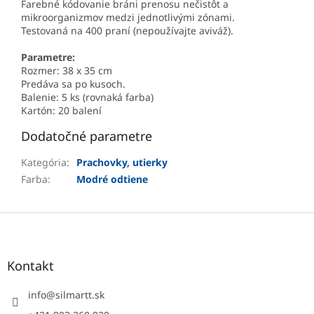
Farebné kódovanie bráni prenosu nečistôt a
mikroorganizmov medzi jednotlivými zónami.
Testovaná na 400 praní (nepoužívajte aviváž).
Parametre:
Rozmer: 38 x 35 cm
Predáva sa po kusoch.
Balenie: 5 ks (rovnaká farba)
Kartón: 20 balení
Dodatočné parametre
Kategória
:
Prachovky, utierky
Farba
:
Modré odtiene
Z
á
p
ä
Kontakt
t
i
info
@
silmartt.sk
e