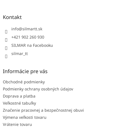
á
p
ä
Kontakt
t
i
info
@
silmartt.sk
e
+421 902 260 930
SILMAR na Facebooku
silmar_tt
Informácie pre vás
Obchodné podmienky
Podmienky ochrany osobných údajov
Doprava a platba
Veľkostné tabuľky
Značenie pracovnej a bezpečnostnej obuvi
Výmena veľkosti tovaru
Vrátenie tovaru