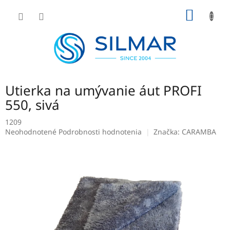
Prejsť
NÁKU
na
obsah
KOŠÍK
Utierka na umývanie áut PROFI
550, sivá
1209
Priemerné
Neohodnotené
Podrobnosti hodnotenia
Značka:
CARAMBA
hodnotenie
produktu
je
0,0
z
5
hviezdičiek.