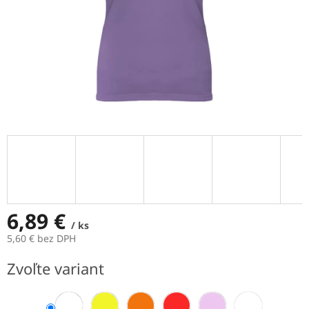
6,89 €
/ ks
5,60 € bez DPH
Jednotková
Zvoľte variant
cena: