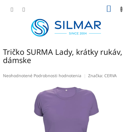
Prejsť
NÁKU
na
obsah
KOŠÍK
Tričko SURMA Lady, krátky rukáv,
dámske
Priemerné
Neohodnotené
Podrobnosti hodnotenia
Značka:
CERVA
hodnotenie
produktu
je
0,0
z
5
hviezdičiek.