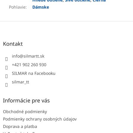
Pohlavie
:
Dámske
Z
á
p
ä
Kontakt
t
i
info
@
silmartt.sk
e
+421 902 260 930
SILMAR na Facebooku
silmar_tt
Informácie pre vás
Obchodné podmienky
Podmienky ochrany osobných údajov
Doprava a platba