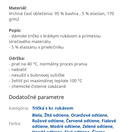
Materiál:
Vrchná časť oblečenia: 95 % bavlna , 5 % elastan, 170
g/m2
Popis:
- dámske tričko s krátkym rukávom a prímesou
strečového materiálu
- 5 % elastanu v priekrčníku
Údržba:
- prať na 40 °C, normálny proces prania
- nebieliť
- nesušiť v bubnovej sušičke
- žehliť pri maximálnej teplote 100 °C
- chemické čistenie zakázané
Dodatočné parametre
Kategória
:
Tričká s kr. rukávom
Biela
,
Žlté odtiene
,
Oranžové odtiene
,
Ružové odtiene
,
Červené odtiene
,
Fialové
Farba
:
odtiene
,
Modré odtiene
,
Zelené odtiene
,
Hnedé odtiene
,
Sivé odtiene
,
Čierna