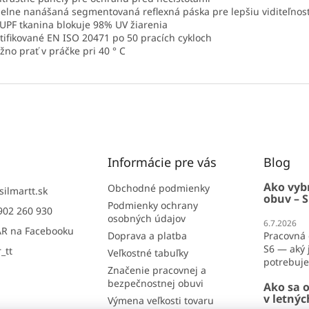
pelne nanášaná segmentovaná reflexná páska pre lepšiu viditeľnos
 UPF tkanina blokuje 98% UV žiarenia
rtifikované EN ISO 20471 po 50 pracích cykloch
žno prať v práčke pri 40 ° C
Informácie pre vás
Blog
Ako vyb
Obchodné podmienky
silmartt.sk
obuv – S
Podmienky ochrany
902 260 930
osobných údajov
6.7.2026
R na Facebooku
Doprava a platba
Pracovná 
S6 — aký j
_tt
Veľkostné tabuľky
potrebujet
Značenie pracovnej a
bezpečnostnej obuvi
Ako sa o
v letný
Výmena veľkosti tovaru