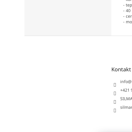
- te
- 40
- ce
- mo
Z
á
p
ä
t
Kontakt
i
e
info
@
+421 
SILMA
silmar