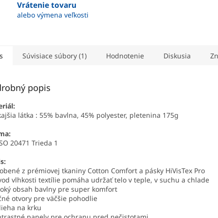
Vrátenie tovaru
alebo výmena veľkosti
s
Súvisiace súbory (1)
Hodnotenie
Diskusia
Zn
robný popis
riál:
ajšia látka : 55% bavlna, 45% polyester, pletenina 175g
ma:
SO 20471 Trieda 1
s:
robené z prémiovej tkaniny Cotton Comfort a pásky HiVisTex Pro
vod vlhkosti textílie pomáha udržať telo v teple, v suchu a chlade
soký obsah bavlny pre super komfort
čné otvory pre väčšie pohodlie
ilieha na krku
ntrastné panely pre ochranu pred nečistotami