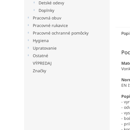
Detské odevy
Doplnky
Pracovná obuv
Pracovné rukavice
Pracovné ochranné pomôcky
Popi
Hygiena
Upratovanie
Pod
Ostatné
VÝPREDAJ
Mate
Vonk
Značky
Nor
EN I
Popi
- vy
- od
- vy
- bo
- pr
- ko