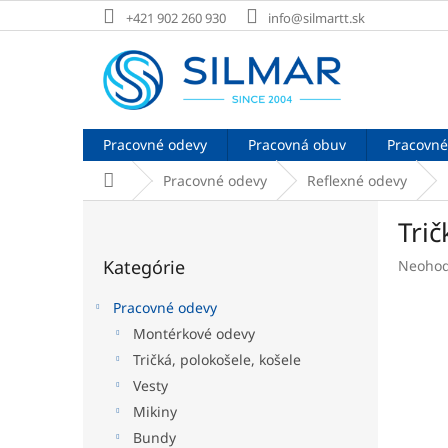
Prejsť
+421 902 260 930
info@silmartt.sk
na
obsah
Pracovné odevy
Pracovná obuv
Pracovné
Domov
Pracovné odevy
Reflexné odevy
B
Tri
o
Preskočiť
č
Kategórie
Prieme
Neohod
kategórie
n
hodnot
ý
produk
Pracovné odevy
p
je
Montérkové odevy
a
0,0
Tričká, polokošele, košele
z
n
5
e
Vesty
hviezdi
l
Mikiny
Bundy