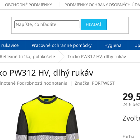
OBCHODNÉ PODMIENKY
PODMIENKY OCHRANY OSOBNÝCH ÚDA
HĽADAŤ
 rukavice
Pracovné ochranné pomôcky
Hygiena
Up
Reflexné tričká, polokošele
Tričko PW312 HV, dlhý rukáv
čko PW312 HV, dlhý rukáv
rné
notené
Podrobnosti hodnotenia
Značka:
PORTWEST
enie
29,
tu
24 € be
Jednotk
Zvoľt
cena:
čiek.
Farba