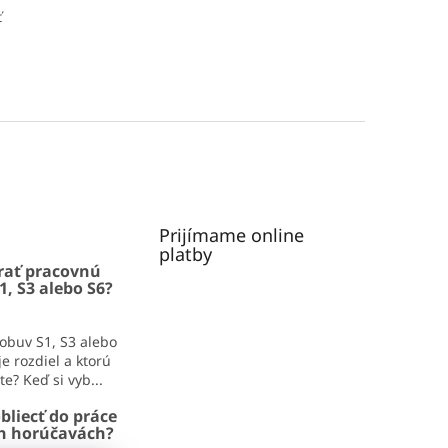
ť
Prijímame online
platby
rať pracovnú
1, S3 alebo S6?
obuv S1, S3 alebo
e rozdiel a ktorú
e? Keď si vyb...
bliecť do práce
ch horúčavách?