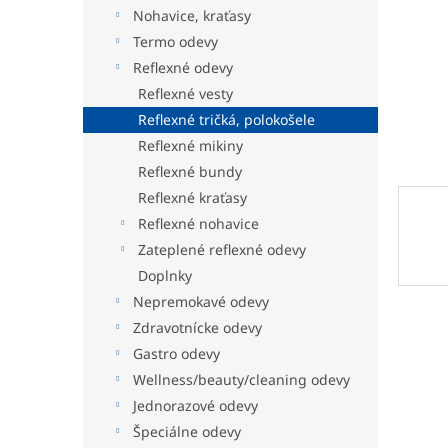
Nohavice, kraťasy
Termo odevy
Reflexné odevy
Reflexné vesty
Reflexné tričká, polokošele
Reflexné mikiny
Reflexné bundy
Reflexné kraťasy
Reflexné nohavice
Zateplené reflexné odevy
Doplnky
Nepremokavé odevy
Zdravotnícke odevy
Gastro odevy
Wellness/beauty/cleaning odevy
Jednorazové odevy
Špeciálne odevy