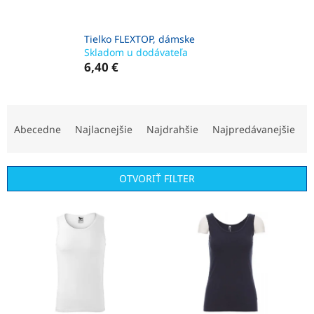
Tielko FLEXTOP, dámske
Skladom u dodávateľa
6,40 €
R
a
Abecedne
Najlacnejšie
Najdrahšie
Najpredávanejšie
d
e
n
OTVORIŤ FILTER
i
e
V
p
ý
r
p
o
i
d
s
u
p
k
r
t