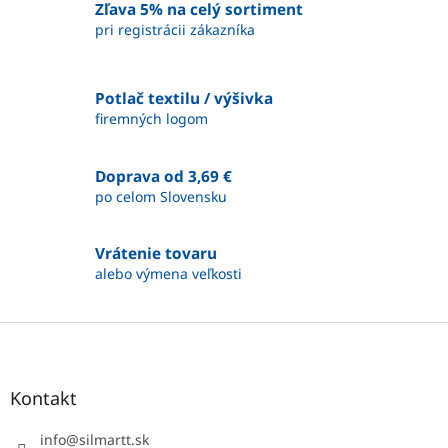
á
Zľava 5% na celý sortiment
d
pri registrácii zákazníka
a
c
i
Potlač textilu / výšivka
e
firemných logom
p
r
v
Doprava od 3,69 €
k
y
po celom Slovensku
v
ý
p
Vrátenie tovaru
i
alebo výmena veľkosti
s
u
Z
á
p
ä
Kontakt
t
i
info
@
silmartt.sk