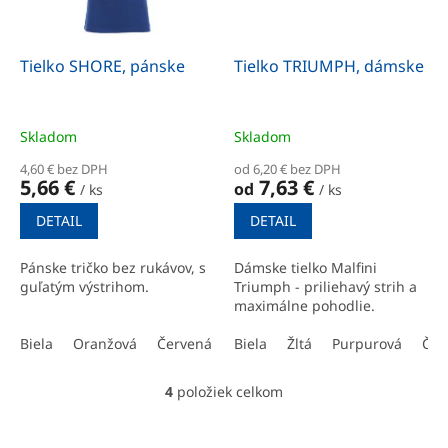
Tielko SHORE, pánske
Tielko TRIUMPH, dámske
Skladom
Skladom
4,60 € bez DPH
od 6,20 € bez DPH
5,66 €
7,63 €
od
/ ks
/ ks
DETAIL
DETAIL
Pánske tričko bez rukávov, s
Dámske tielko Malfini
guľatým výstrihom.
Triumph - priliehavý strih a
maximálne pohodlie.
Biela
Oranžová
Červená
Kráľovská modrá
Biela
Žltá
Purpurová
Oceľová sivá
Čer
4
položiek celkom
O
v
l