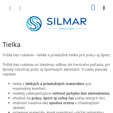
Prejsť
NÁKU
na
obsah
KOŠÍK
Tielka
Tričká bez rukávov – ľahké a priedušné tielka pre prácu aj šport.
Tričká bez rukávov sú ideálnou voľbou do horúceho počasia, pri
fyzicky náročnej práci aj športových aktivitách. V našej ponuke
nájdete:
tielka z
ľahkých a priedušných materiálov
pre
maximálny komfort,
modely zabezpečujúce
voľnosť pohybu bez obmedzenia,
vhodné na
prácu, šport aj voľný čas
počas letných dní,
možnosť nosenia ako
spodná vrstva
v chladnejšom
období,
príjemné materiály, ktoré pomáhajú udržať optimálnu