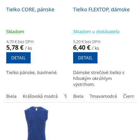
o
o
d
Tielko CORE, pánske
Tielko FLEXTOP, dámske
v
u
k
t
Skladom
Skladom u dodávateľa
o
4,70 € bez DPH
5,20 € bez DPH
v
5,78 €
6,40 €
/ ks
/ ks
DETAIL
DETAIL
Tielko pánske, bavlnené.
Dámske strečové tielko s
hlbokým okrúhlym
výstrihom.
Biela
Kráľovská modrá
Tmavomodrá
Biela
Tmavomodrá
Tmavosivý melír
Čierna
Č