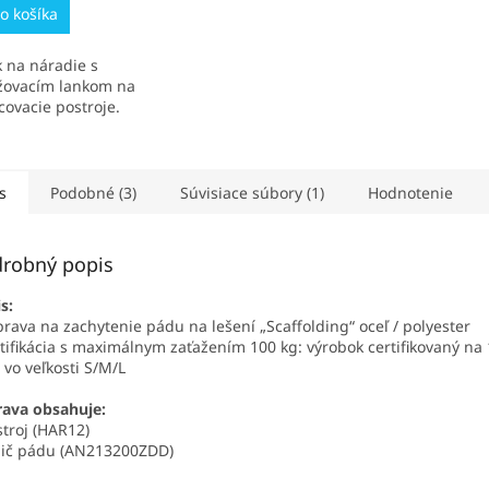
o košíka
k na náradie s
žovacím lankom na
covacie postroje.
s
Podobné (3)
Súvisiace súbory (1)
Hodnotenie
robný popis
s:
prava na zachytenie pádu na lešení „Scaffolding“ oceľ / polyester
rtifikácia s maximálnym zaťažením 100 kg: výrobok certifikovaný na
a vo veľkosti S/M/L
ava obsahuje:
stroj (HAR12)
mič pádu (AN213200ZDD)