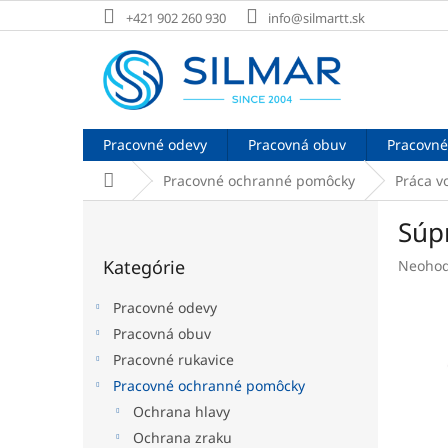
Prejsť
+421 902 260 930
info@silmartt.sk
na
obsah
Pracovné odevy
Pracovná obuv
Pracovné
Domov
Pracovné ochranné pomôcky
Práca v
B
Súp
o
Preskočiť
č
Kategórie
Prieme
Neohod
kategórie
n
hodnot
ý
produk
Pracovné odevy
p
je
Pracovná obuv
a
0,0
Pracovné rukavice
z
n
5
e
Pracovné ochranné pomôcky
hviezdi
l
Ochrana hlavy
Ochrana zraku