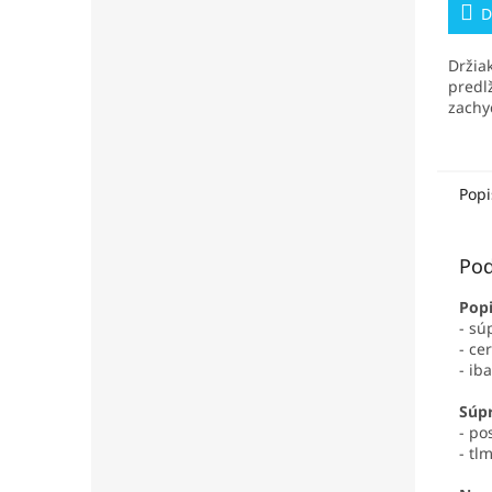
D
Držia
predl
zachy
Popi
Pod
Popi
- sú
- ce
- ib
Súpr
- po
- tl