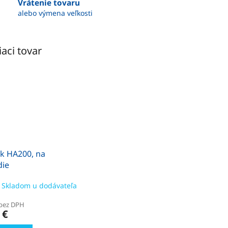
Vrátenie tovaru
alebo výmena veľkosti
iaci tovar
ak HA200, na
die
Skladom u dodávateľa
 bez DPH
 €