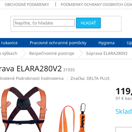
OBCHODNÉ PODMIENKY
PODMIENKY OCHRANY OSOBNÝCH ÚDA
HĽADAŤ
 rukavice
Pracovné ochranné pomôcky
Hygiena
Up
o výškach
Bezpečnostné postroje
Súprava ELARA280V2
rava ELARA280V2
31935
rné
notené
Podrobnosti hodnotenia
Značka:
DELTA PLUS
enie
119
tu
97 € be
Jednotk
Skla
cena:
čiek.