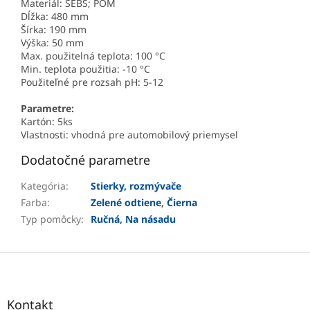
Materiál: SEBS; POM
Dĺžka: 480 mm
Šírka: 190 mm
Výška: 50 mm
Max. použitelná teplota: 100 °C
Min. teplota použitia: -10 °C
Použiteľné pre rozsah pH: 5-12
Parametre:
Kartón: 5ks
Vlastnosti: vhodná pre automobilový priemysel
Dodatočné parametre
Kategória
:
Stierky, rozmývače
Farba
:
Zelené odtiene
,
Čierna
Typ pomôcky
:
Ručná
,
Na násadu
Z
á
p
ä
Kontakt