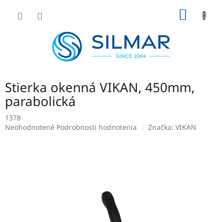
Prejsť
NÁKU
na
obsah
KOŠÍK
Stierka okenná VIKAN, 450mm,
parabolická
1378
Priemerné
Neohodnotené
Podrobnosti hodnotenia
Značka:
VIKAN
hodnotenie
produktu
je
0,0
z
5
hviezdičiek.