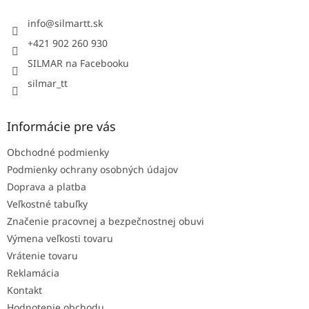
t
i
info
@
silmartt.sk
e
+421 902 260 930
SILMAR na Facebooku
silmar_tt
Informácie pre vás
Obchodné podmienky
Podmienky ochrany osobných údajov
Doprava a platba
Veľkostné tabuľky
Značenie pracovnej a bezpečnostnej obuvi
Výmena veľkosti tovaru
Vrátenie tovaru
Reklamácia
Kontakt
Hodnotenie obchodu