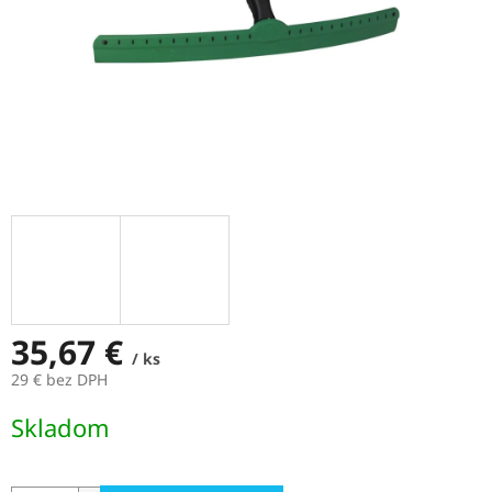
35,67 €
/ ks
29 € bez DPH
Jednotková
Skladom
cena: