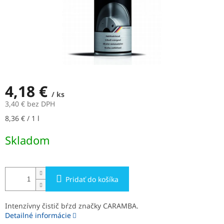
4,18 €
/ ks
3,40 € bez DPH
Jednotková
8,36 € / 1 l
cena:
Skladom
Pridať do košíka
Intenzívny čistič bŕzd značky CARAMBA.
Detailné informácie