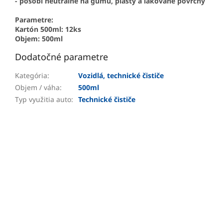
- pôsobí neutrálne na gumu, plasty a lakované povrchy
Parametre:
Kartón 500ml: 12ks
Objem: 500ml
Dodatočné parametre
Kategória
:
Vozidlá, technické čističe
Objem / váha
:
500ml
Typ využitia auto
:
Technické čističe
PRIDAŤ HODNOTENIE
Buďte prvý, kto napíše príspevok k tejto položke.