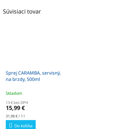
Súvisiaci tovar
Sprej CARAMBA, servisný,
na brzdy, 500ml
Skladom
13 € bez DPH
15,99 €
Jednotková
31,98 € / 1 l
cena:
Do košíka