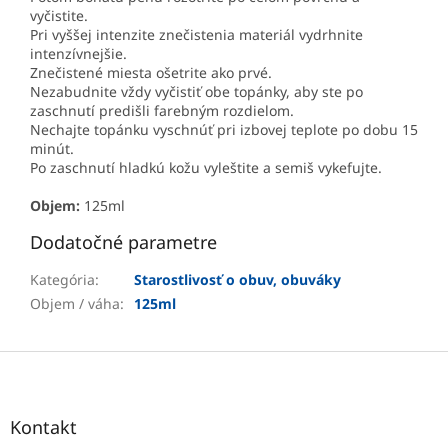
vyčistite.
Pri vyššej intenzite znečistenia materiál vydrhnite
intenzívnejšie.
Znečistené miesta ošetrite ako prvé.
Nezabudnite vždy vyčistiť obe topánky, aby ste po
zaschnutí predišli farebným rozdielom.
Nechajte topánku vyschnúť pri izbovej teplote po dobu 15
minút.
Po zaschnutí hladkú kožu vyleštite a semiš vykefujte.
Objem:
125ml
Dodatočné parametre
Kategória
:
Starostlivosť o obuv, obuváky
Objem / váha
:
125ml
Z
á
p
ä
Kontakt