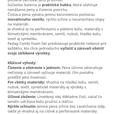
Súčasťou balenia je
praktická hubka
, ktorá uľahčuje
nanášanie peny a čistenie povrchu.
Čistiaca pena vytvára jemnú konzistenciu pomocou
inovatívneho ventilu
, rýchlo schne a nezanecháva stopy
na materiáli.
Je vhodná aj na perforovanú a pletenú kožu, materiály s
klimatickými membránami, semiš, nubuk, hladkú kožu,
textil aj syntetiku.
Pedag Combi Foam Set predstavuje praktické riešenie pre
každého, kto chce jednoducho
vyčistiť a zároveň ošetriť
svoje obľúbené výrobky.
Kľúčové výhody:
Čistenie a ošetrenie v jednom:
Pena účinne odstraňuje
nečistoty a zároveň vyživuje materiál, čím pomáha
predĺžiť jeho životnosť.
Pre všetky materiály:
Vhodná na hladkú kožu, semiš,
nubuk, textil, syntetické materiály aj výrobky s
klimatickými membránami.
Účinné zloženie:
Limetkový olej dôkladne čistí, zatiaľ čo
lanolín udržiava kožu pružnú a vláčnu.
Rýchle schnutie:
Jemná pena schne bez zanechania stôp,
takže je vhodná aj na citlivé a perforované materiály.