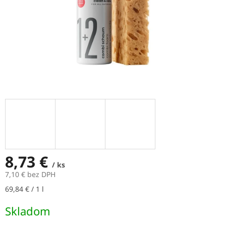
8,73 €
/ ks
7,10 € bez DPH
Jednotková
69,84 € / 1 l
cena:
Skladom