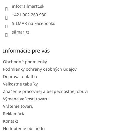
t
i
info
@
silmartt.sk
e
+421 902 260 930
SILMAR na Facebooku
silmar_tt
Informácie pre vás
Obchodné podmienky
Podmienky ochrany osobných údajov
Doprava a platba
Veľkostné tabuľky
Značenie pracovnej a bezpečnostnej obuvi
Výmena veľkosti tovaru
Vrátenie tovaru
Reklamácia
Kontakt
Hodnotenie obchodu