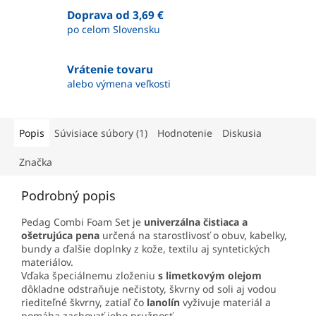
Doprava od 3,69 €
po celom Slovensku
Vrátenie tovaru
alebo výmena veľkosti
Popis
Súvisiace súbory (1)
Hodnotenie
Diskusia
Značka
Podrobný popis
Pedag Combi Foam Set je
univerzálna čistiaca a
ošetrujúca pena
určená na starostlivosť o obuv, kabelky,
bundy a ďalšie doplnky z kože, textilu aj syntetických
materiálov.
Vďaka špeciálnemu zloženiu
s limetkovým olejom
dôkladne odstraňuje nečistoty, škvrny od soli aj vodou
riediteľné škvrny, zatiaľ čo
lanolín
vyživuje materiál a
pomáha zachovať jeho pružnosť.