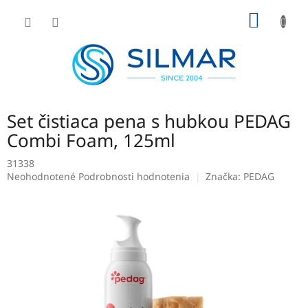
Prejsť
NÁKU
na
obsah
KOŠÍK
Set čistiaca pena s hubkou PEDAG
Combi Foam, 125ml
31338
Priemerné
Neohodnotené
Podrobnosti hodnotenia
Značka:
PEDAG
hodnotenie
produktu
je
0,0
z
5
hviezdičiek.