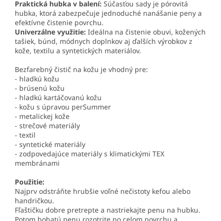
Praktická hubka v balení:
Súčasťou sady je pórovitá
hubka, ktorá zabezpečuje jednoduché nanášanie peny a
efektívne čistenie povrchu.
Univerzálne využitie:
Ideálna na čistenie obuvi, kožených
tašiek, búnd, módnych doplnkov aj ďalších výrobkov z
kože, textilu a syntetických materiálov.
Bezfarebný čistič na kožu je vhodný pre:
- hladkú kožu
- brúsenú kožu
- hladkú kartáčovanú kožu
- kožu s úpravou perSummer
- metalickej kože
- strečové materiály
- textil
- syntetické materiály
- zodpovedajúce materiály s klimatickými TEX
membránami
Použitie:
Najprv odstráňte hrubšie voľné nečistoty kefou alebo
handričkou.
Fľaštičku dobre pretrepte a nastriekajte penu na hubku.
Potom bohatú penu rozotrite po celom povrchu a