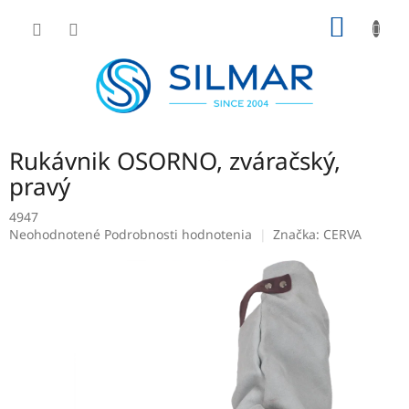
Prejsť
NÁKU
na
obsah
KOŠÍK
Rukávnik OSORNO, zváračský,
pravý
4947
Priemerné
Neohodnotené
Podrobnosti hodnotenia
Značka:
CERVA
hodnotenie
produktu
je
0,0
z
5
hviezdičiek.