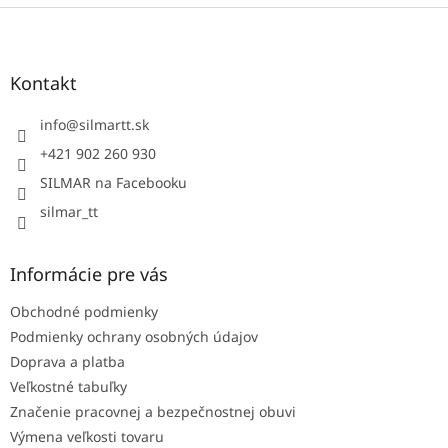
Z
á
p
ä
Kontakt
t
i
info
@
silmartt.sk
e
+421 902 260 930
SILMAR na Facebooku
silmar_tt
Informácie pre vás
Obchodné podmienky
Podmienky ochrany osobných údajov
Doprava a platba
Veľkostné tabuľky
Značenie pracovnej a bezpečnostnej obuvi
Výmena veľkosti tovaru