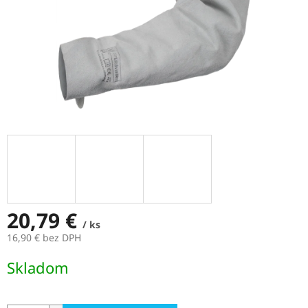
20,79 €
/ ks
16,90 € bez DPH
Jednotková
Skladom
cena: