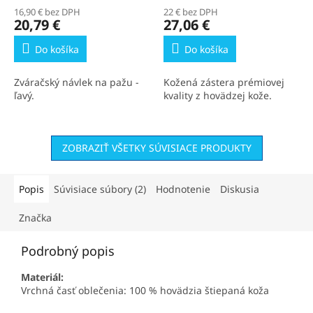
16,90 € bez DPH
22 € bez DPH
20,79 €
27,06 €
Do košíka
Do košíka
Zváračský návlek na pažu -
Kožená zástera prémiovej
ľavý.
kvality z hovädzej kože.
ZOBRAZIŤ VŠETKY SÚVISIACE PRODUKTY
Popis
Súvisiace súbory (2)
Hodnotenie
Diskusia
Značka
Podrobný popis
Materiál:
Vrchná časť oblečenia: 100 % hovädzia štiepaná koža