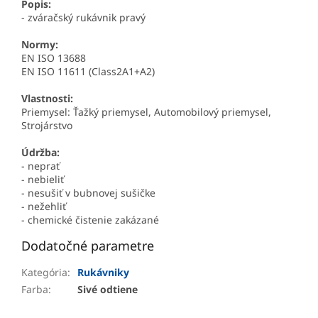
Popis:
- zváračský rukávnik pravý
Normy:
EN ISO 13688
EN ISO 11611 (Class2A1+A2)
Vlastnosti:
Priemysel: Ťažký priemysel, Automobilový priemysel,
Strojárstvo
Údržba:
- neprať
- nebieliť
- nesušiť v bubnovej sušičke
- nežehliť
- chemické čistenie zakázané
Dodatočné parametre
Kategória
:
Rukávniky
Farba
:
Sivé odtiene