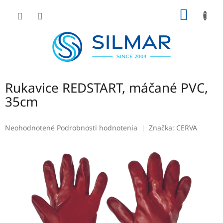
Prejsť
NÁKU
na
obsah
KOŠÍK
Rukavice REDSTART, máčané PVC,
35cm
Priemerné
Neohodnotené
Podrobnosti hodnotenia
Značka:
CERVA
hodnotenie
produktu
je
0,0
z
5
hviezdičiek.