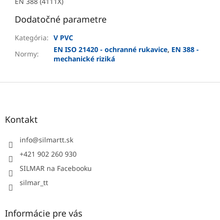
EN 388 (4111X)
Dodatočné parametre
Kategória
:
V PVC
EN ISO 21420 - ochranné rukavice
,
EN 388 -
Normy
:
mechanické riziká
Z
á
p
ä
Kontakt
t
i
info
@
silmartt.sk
e
+421 902 260 930
SILMAR na Facebooku
silmar_tt
Informácie pre vás