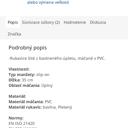
alebo výmena veľkosti
Popis
Súvisiace súbory (2)
Hodnotenie
Diskusia
Značka
Podrobný popis
-Rukavice šité z bavlneného úpletu, máčané v PVC.
Vlastnosti:
Typ manžety:
slip-on
Dĺžka:
35 cm
Oblasť máčania:
Úplny
Materiál:
Materiál máčania:
PVC
Materiál rukavíc:
bavlna, Pletený
Normy:
EN ISO 21420