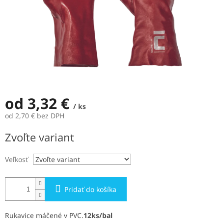
od
3,32 €
/ ks
od
2,70 €
bez DPH
Jednotková
Zvoľte variant
cena:
Veľkosť
Pridať do košíka
Rukavice máčené v PVC.
12ks/bal