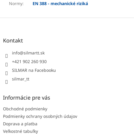
Normy
:
EN 388 - mechanické riziká
Z
á
p
ä
Kontakt
t
i
info
@
silmartt.sk
e
+421 902 260 930
SILMAR na Facebooku
silmar_tt
Informácie pre vás
Obchodné podmienky
Podmienky ochrany osobných údajov
Doprava a platba
Veľkostné tabuľky