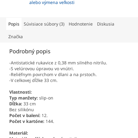
alebo výmena veľkosti
Popis
Súvisiace súbory (3)
Hodnotenie
Diskusia
Značka
Podrobný popis
-Antistatické rukavice z 0,38 mm silného nitrilu.
-S velúrovou úpravou vo vnútri.
-Reliéfnym povrchom v dlani a na prstoch.
-V celkovej dĺžke 33 cm.
Vlastnosti:
Typ manžety:
slip-on
Dĺžka:
33 cm
Bez silikónu
Počet v balení:
12.
Počet v kartóne:
144.
Materiál: