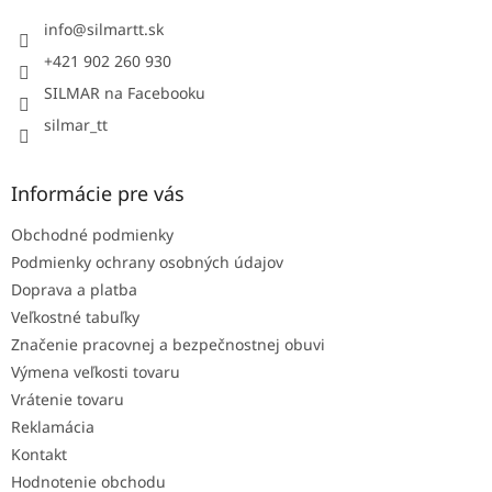
t
i
info
@
silmartt.sk
e
+421 902 260 930
SILMAR na Facebooku
silmar_tt
Informácie pre vás
Obchodné podmienky
Podmienky ochrany osobných údajov
Doprava a platba
Veľkostné tabuľky
Značenie pracovnej a bezpečnostnej obuvi
Výmena veľkosti tovaru
Vrátenie tovaru
Reklamácia
Kontakt
Hodnotenie obchodu