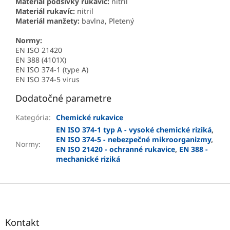
Materiál podšívky rukavíc:
nitril
Materiál rukavíc:
nitril
Materiál manžety:
bavlna, Pletený
Normy:
EN ISO 21420
EN 388 (4101X)
EN ISO 374-1 (type A)
EN ISO 374-5 virus
Dodatočné parametre
Kategória
:
Chemické rukavice
EN ISO 374-1 typ A - vysoké chemické riziká
,
EN ISO 374-5 - nebezpečné mikroorganizmy
,
Normy
:
EN ISO 21420 - ochranné rukavice
,
EN 388 -
mechanické riziká
Z
á
p
ä
Kontakt