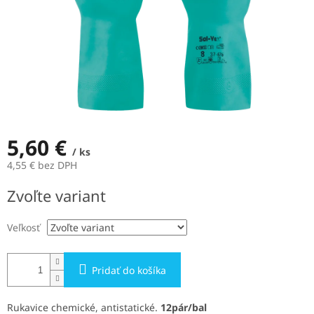
5,60 €
/ ks
4,55 € bez DPH
Jednotková
Zvoľte variant
cena:
Veľkosť
Pridať do košíka
Rukavice chemické, antistatické.
12pár/bal