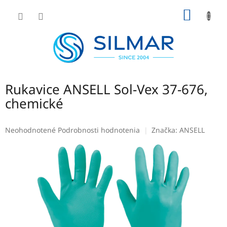
Prejsť
NÁKU
na
obsah
KOŠÍK
Rukavice ANSELL Sol-Vex 37-676,
chemické
Priemerné
Neohodnotené
Podrobnosti hodnotenia
Značka:
ANSELL
hodnotenie
produktu
je
0,0
z
5
hviezdičiek.