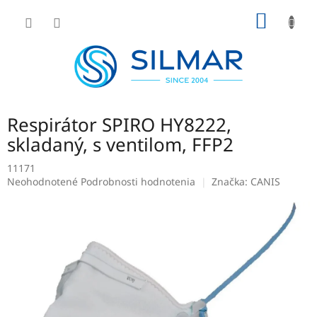
Prejsť
NÁKU
na
obsah
KOŠÍK
Respirátor SPIRO HY8222,
skladaný, s ventilom, FFP2
11171
Priemerné
Neohodnotené
Podrobnosti hodnotenia
Značka:
CANIS
hodnotenie
produktu
je
0,0
z
5
hviezdičiek.