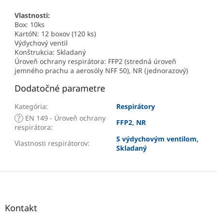
Vlastnosti:
Box: 10ks
KartóN: 12 boxov (120 ks)
Výdychový ventil
Konštrukcia: Skladaný
Úroveň ochrany respirátora: FFP2 (stredná úroveň
jemného prachu a aerosóly NFF 50), NR (jednorazový)
Dodatočné parametre
Kategória
:
Respirátory
?
EN 149 - Úroveň ochrany
FFP2
,
NR
respirátora
:
S výdychovým ventilom
,
Vlastnosti respirátorov
:
Skladaný
Z
á
p
ä
Kontakt