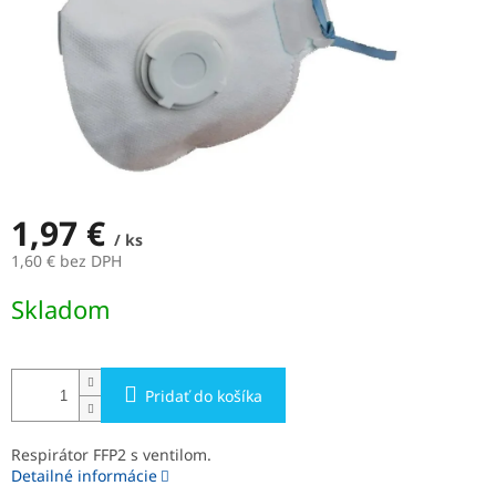
1,97 €
/ ks
1,60 € bez DPH
Jednotková
Skladom
cena:
Pridať do košíka
Respirátor FFP2 s ventilom.
Detailné informácie