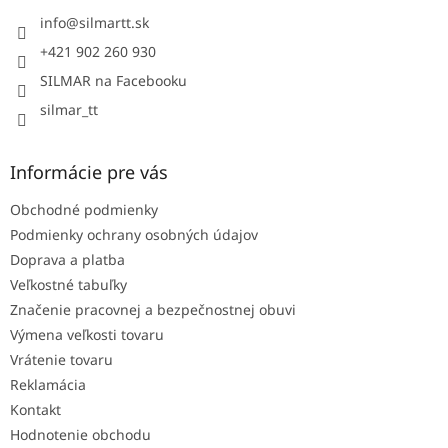
t
i
info
@
silmartt.sk
e
+421 902 260 930
SILMAR na Facebooku
silmar_tt
Informácie pre vás
Obchodné podmienky
Podmienky ochrany osobných údajov
Doprava a platba
Veľkostné tabuľky
Značenie pracovnej a bezpečnostnej obuvi
Výmena veľkosti tovaru
Vrátenie tovaru
Reklamácia
Kontakt
Hodnotenie obchodu