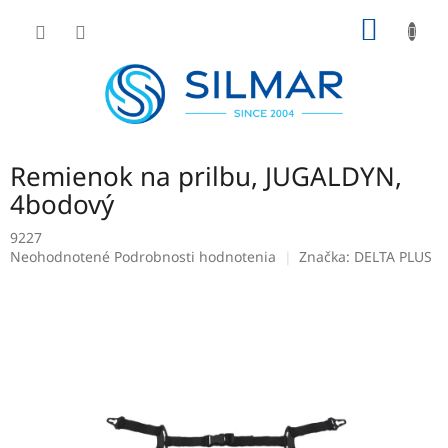
Prejsť
NÁKU
na
obsah
KOŠÍK
Remienok na prilbu, JUGALDYN,
4bodový
9227
Priemerné
Neohodnotené
Podrobnosti hodnotenia
Značka:
DELTA PLUS
hodnotenie
produktu
je
0,0
z
5
hviezdičiek.