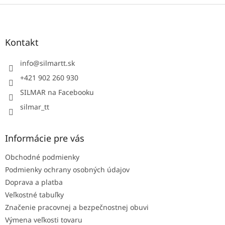
Z
á
p
ä
Kontakt
t
i
info
@
silmartt.sk
e
+421 902 260 930
SILMAR na Facebooku
silmar_tt
Informácie pre vás
Obchodné podmienky
Podmienky ochrany osobných údajov
Doprava a platba
Veľkostné tabuľky
Značenie pracovnej a bezpečnostnej obuvi
Výmena veľkosti tovaru