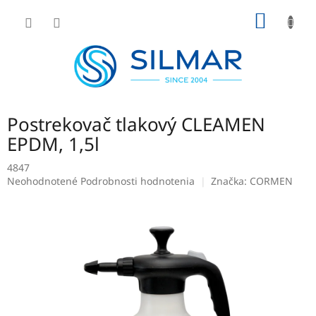
Prejsť
NÁKU
na
obsah
KOŠÍK
Postrekovač tlakový CLEAMEN
EPDM, 1,5l
4847
Priemerné
Neohodnotené
Podrobnosti hodnotenia
Značka:
CORMEN
hodnotenie
produktu
je
0,0
z
5
hviezdičiek.