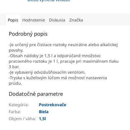
Popis
Hodnotenie
Diskusia
Značka
Podrobný popis
-Je určený pre čistiace roztoky neutrálne alebo alkalickej
povahy.
-Obsah nádoby je 1,5 l a odporúčané množstvo
pracovného roztoku je 1 l, pracuje pri maximálnom tlaku
3 bar.
-Je vybavený odvzdušňovacím ventilom.
-Tryska s kužeľovým lúčom má možnosť nastavenia
prúdu.
Dodatočné parametre
Kategória
:
Postrekovače
Farba
:
Biela
Objem / váha
:
1,5l