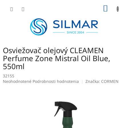
Prejsť
NÁKU
na
obsah
KOŠÍK
Osviežovač olejový CLEAMEN
Perfume Zone Mistral Oil Blue,
550ml
32155
Priemerné
Neohodnotené
Podrobnosti hodnotenia
Značka:
CORMEN
hodnotenie
produktu
je
0,0
z
5
hviezdičiek.