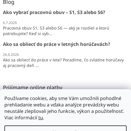
Blog
Ako vybrať pracovnú obuv – S1, S3 alebo S6?
6.7.2026
Pracovná obuv S1, S3 alebo S6 — aký je rozdiel a ktorú
potrebujete? Keď si vyb...
Ako sa obliecť do práce v letných horúčavách?
26.6.2026
Ako sa obliecť do práce v lete? Poradíme, čo zvládne horúčavy
aj pracovný deň ...
Prijímame online platby
Používame cookies, aby sme Vám umožnili pohodlné
prehliadanie webu a vďaka analýze prevádzky webu
neustále zlepšovali jeho funkcie, výkon a použiteľnosť.
Viac informácií
tu
.
Vytvoril Shoptet