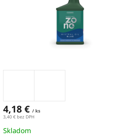
4,18 €
/ ks
3,40 € bez DPH
Jednotková
Skladom
cena: