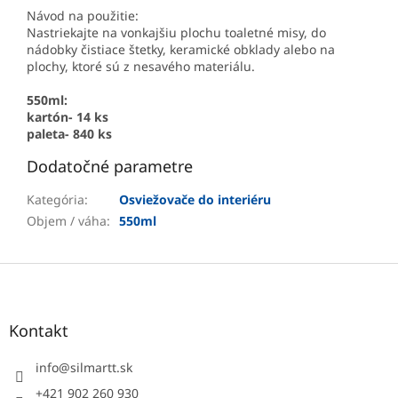
Návod na použitie:
Nastriekajte na vonkajšiu plochu toaletné misy, do
nádobky čistiace štetky, keramické obklady alebo na
plochy, ktoré sú z nesavého materiálu.
550ml:
kartón- 14 ks
paleta- 840 ks
Dodatočné parametre
Kategória
:
Osviežovače do interiéru
Objem / váha
:
550ml
Z
á
p
ä
Kontakt
t
i
info
@
silmartt.sk
e
+421 902 260 930