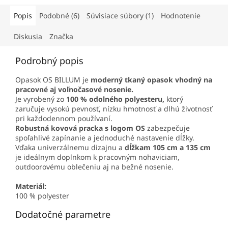
Popis
Podobné (6)
Súvisiace súbory (1)
Hodnotenie
Diskusia
Značka
Podrobný popis
Opasok OS BILLUM je
moderný tkaný opasok vhodný na
pracovné aj voľnočasové nosenie.
Je vyrobený zo
100 % odolného polyesteru,
ktorý
zaručuje vysokú pevnosť, nízku hmotnosť a dlhú životnosť
pri každodennom používaní.
Robustná kovová pracka s logom OS
zabezpečuje
spoľahlivé zapínanie a jednoduché nastavenie dĺžky.
Vďaka univerzálnemu dizajnu a
dĺžkam 105 cm a 135 cm
je ideálnym doplnkom k pracovným nohaviciam,
outdoorovému oblečeniu aj na bežné nosenie.
Materiál:
100 % polyester
Dodatočné parametre