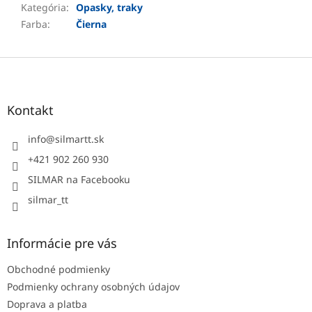
Kategória
:
Opasky, traky
Farba
:
Čierna
Z
á
p
ä
Kontakt
t
i
info
@
silmartt.sk
e
+421 902 260 930
SILMAR na Facebooku
silmar_tt
Informácie pre vás
Obchodné podmienky
Podmienky ochrany osobných údajov
Doprava a platba