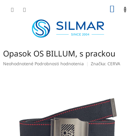
Prejsť
NÁKU
na
obsah
KOŠÍK
Opasok OS BILLUM, s prackou
Priemerné
Neohodnotené
Podrobnosti hodnotenia
Značka:
CERVA
hodnotenie
produktu
je
0,0
z
5
hviezdičiek.