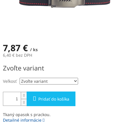
7,87 €
/ ks
6,40 € bez DPH
Jednotková
Zvoľte variant
cena:
Veľkosť
Pridať do košíka
Tkaný opasok s prackou.
Detailné informácie