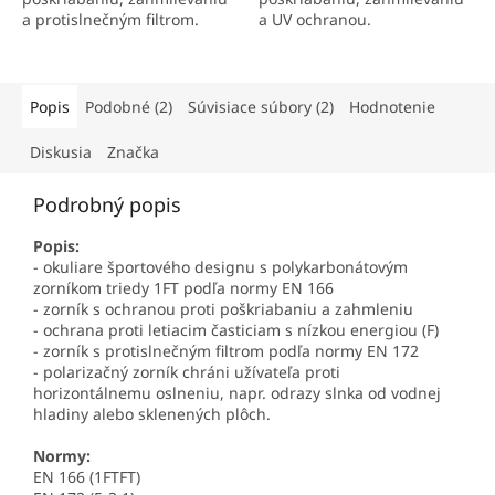
a protislnečným filtrom.
a UV ochranou.
Popis
Podobné (2)
Súvisiace súbory (2)
Hodnotenie
Diskusia
Značka
Podrobný popis
Popis:
- okuliare športového designu s polykarbonátovým
zorníkom triedy 1FT podľa normy EN 166
- zorník s ochranou proti poškriabaniu a zahmleniu
- ochrana proti letiacim časticiam s nízkou energiou (F)
- zorník s protislnečným filtrom podľa normy EN 172
- polarizačný zorník chráni užívateľa proti
horizontálnemu oslneniu, napr. odrazy slnka od vodnej
hladiny alebo sklenených plôch.
Normy:
EN 166 (1FTFT)