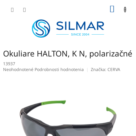
Prejsť
NÁKU
na
obsah
KOŠÍK
Okuliare HALTON, K N, polarizačné
13937
Priemerné
Neohodnotené
Podrobnosti hodnotenia
Značka:
CERVA
hodnotenie
produktu
je
0,0
z
5
hviezdičiek.