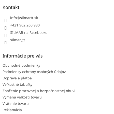
p
ä
Kontakt
t
i
info
@
silmartt.sk
e
+421 902 260 930
SILMAR na Facebooku
silmar_tt
Informácie pre vás
Obchodné podmienky
Podmienky ochrany osobných údajov
Doprava a platba
Veľkostné tabuľky
Značenie pracovnej a bezpečnostnej obuvi
Výmena veľkosti tovaru
Vrátenie tovaru
Reklamácia