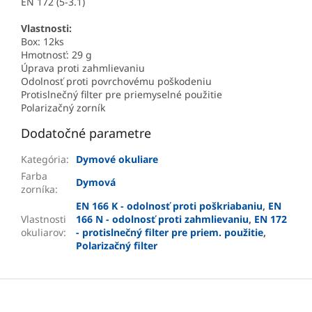
EN 172 (5-3.1)
Vlastnosti:
Box: 12ks
Hmotnosť: 29 g
Úprava proti zahmlievaniu
Odolnosť proti povrchovému poškodeniu
Protislnečný filter pre priemyselné použitie
Polarizačný zorník
Dodatočné parametre
Kategória
:
Dymové okuliare
Farba
Dymová
zorníka
:
EN 166 K - odolnosť proti poškriabaniu
,
EN
Vlastnosti
166 N - odolnosť proti zahmlievaniu
,
EN 172
okuliarov
:
- protislnečný filter pre priem. použitie
,
Polarizačný filter
Z
á