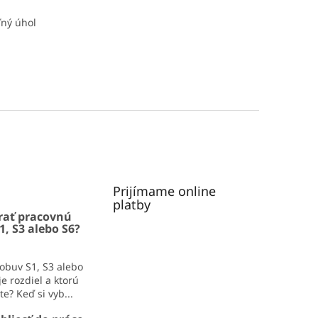
ľný úhol
Prijímame online
platby
rať pracovnú
1, S3 alebo S6?
obuv S1, S3 alebo
e rozdiel a ktorú
e? Keď si vyb...