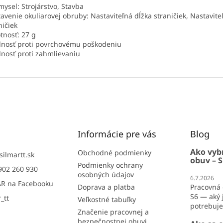
mysel: Strojárstvo, Stavba
avenie okuliarovej obruby: Nastaviteľná dĺžka straničiek, Nastavite
ničiek
nosť: 27 g
nosť proti povrchovému poškodeniu
nosť proti zahmlievaniu
Informácie pre vás
Blog
Ako vyb
Obchodné podmienky
silmartt.sk
obuv – S
Podmienky ochrany
902 260 930
osobných údajov
6.7.2026
R na Facebooku
Doprava a platba
Pracovná 
S6 — aký j
_tt
Veľkostné tabuľky
potrebujet
Značenie pracovnej a
bezpečnostnej obuvi