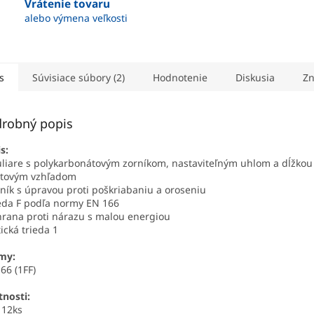
Vrátenie tovaru
alebo výmena veľkosti
s
Súvisiace súbory (2)
Hodnotenie
Diskusia
Zn
robný popis
s:
uliare s polykarbonátovým zorníkom, nastaviteľným uhlom a dĺžkou 
rtovým vzhľadom
rník s úpravou proti poškriabaniu a oroseniu
ieda F podľa normy EN 166
hrana proti nárazu s malou energiou
tická trieda 1
my:
66 (1FF)
tnosti:
 12ks