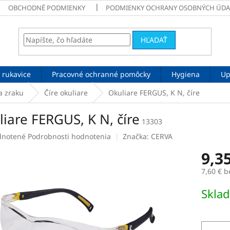
OBCHODNÉ PODMIENKY
PODMIENKY OCHRANY OSOBNÝCH ÚDA
HĽADAŤ
 rukavice
Pracovné ochranné pomôcky
Hygiena
Up
a zraku
Číre okuliare
Okuliare FERGUS, K N, číre
iare FERGUS, K N, číre
13303
rné
notené
Podrobnosti hodnotenia
Značka:
CERVA
enie
9,3
tu
7,60 € 
Jednotk
Skla
cena:
čiek.