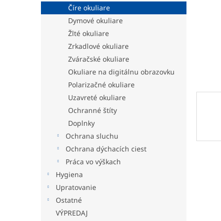
Číre okuliare
Dymové okuliare
Žlté okuliare
Zrkadlové okuliare
Zváračské okuliare
Okuliare na digitálnu obrazovku
Polarizačné okuliare
Uzavreté okuliare
Ochranné štíty
Doplnky
Ochrana sluchu
Ochrana dýchacích ciest
Práca vo výškach
Hygiena
Upratovanie
Ostatné
VÝPREDAJ