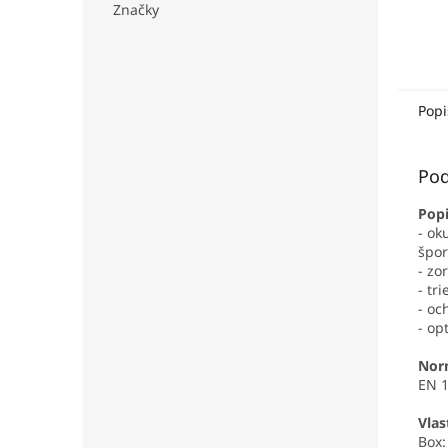
Značky
Popi
Pod
Popi
- ok
špo
- zo
- tr
- oc
- op
Nor
EN 1
Vlas
Box: