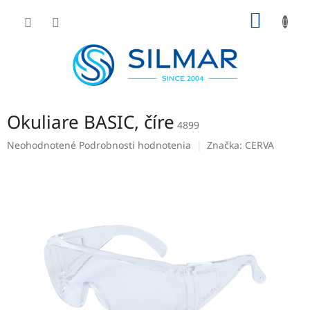
Prejsť
NÁKU
na
obsah
KOŠÍK
Okuliare BASIC, číre
4899
Priemerné
Neohodnotené
Podrobnosti hodnotenia
Značka:
CERVA
hodnotenie
produktu
je
0,0
z
5
hviezdičiek.