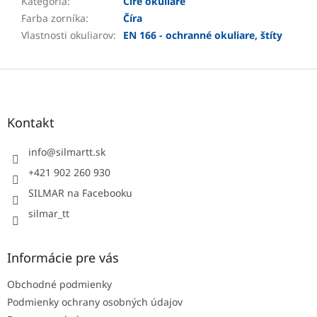
Kategória
:
Číre okuliare
Farba zorníka
:
Číra
Vlastnosti okuliarov
:
EN 166 - ochranné okuliare, štíty
Z
á
p
ä
Kontakt
t
i
info
@
silmartt.sk
e
+421 902 260 930
SILMAR na Facebooku
silmar_tt
Informácie pre vás
Obchodné podmienky
Podmienky ochrany osobných údajov