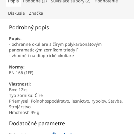
Popis
Podobné (2)
Súvisiace súbory (2)
Hodnotenie
Diskusia
Značka
Podrobný popis
Popis:
- ochranné okuliare s čírym polykarbonátovým
panoramatickým zorníkom triedy F
- vhodné i na dioptrické okuliare
Normy:
EN 166 (1FF)
Vlastnosti:
Box: 12ks
Typ zorníku: Číre
Priemysel: Poľnohospodárstvo, lesníctvo, rybolov, Stavba,
Strojárstvo
Hmotnosť: 39 g
Dodatočné parametre