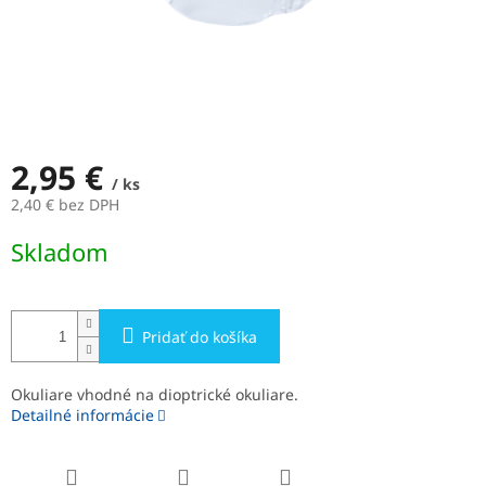
2,95 €
/ ks
2,40 € bez DPH
Jednotková
Skladom
cena:
Pridať do košíka
Okuliare vhodné na dioptrické okuliare.
Detailné informácie