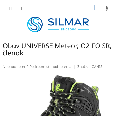
Prejsť
NÁKU
na
obsah
KOŠÍK
Obuv UNIVERSE Meteor, O2 FO SR,
členok
Priemerné
Neohodnotené
Podrobnosti hodnotenia
Značka:
CANIS
hodnotenie
produktu
je
0,0
z
5
hviezdičiek.