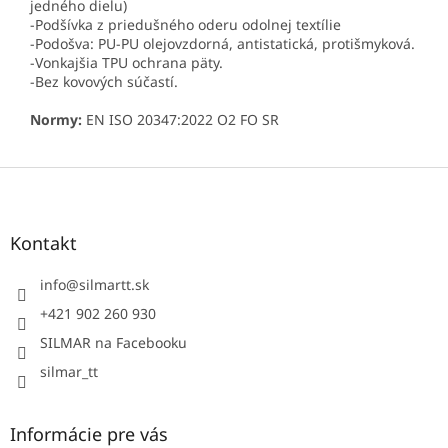
jedného dielu)
-Podšívka z priedušného oderu odolnej textílie
-Podošva: PU-PU olejovzdorná, antistatická, protišmyková.
-Vonkajšia TPU ochrana päty.
-Bez kovových súčastí.
Normy:
EN ISO 20347:2022 O2 FO SR
Z
á
p
ä
Kontakt
t
i
info
@
silmartt.sk
e
+421 902 260 930
SILMAR na Facebooku
silmar_tt
Informácie pre vás