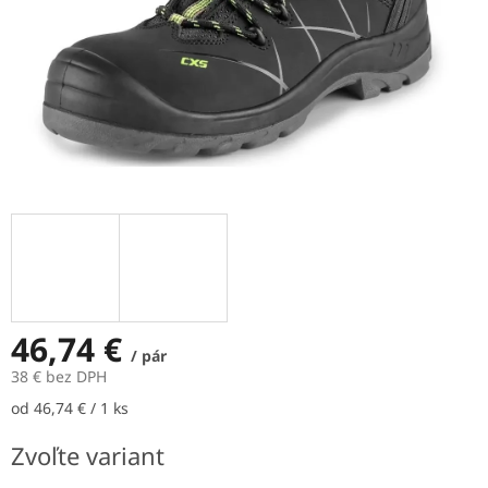
46,74 €
/ pár
38 € bez DPH
Jednotková
od 46,74 € / 1 ks
cena:
Zvoľte variant