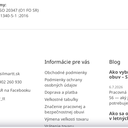
my:
SO 20347 (O1 FO SR)
1340-5-1 :2016
Informácie pre vás
Blog
Ako vyb
Obchodné podmienky
silmartt.sk
obuv – S
Podmienky ochrany
902 260 930
osobných údajov
6.7.2026
R na Facebooku
Doprava a platba
Pracovná 
S6 — aký j
_tt
Veľkostné tabuľky
potrebujet
Značenie pracovnej a
bezpečnostnej obuvi
Ako sa o
v letný
Výmena veľkosti tovaru
Vrátenie tovaru