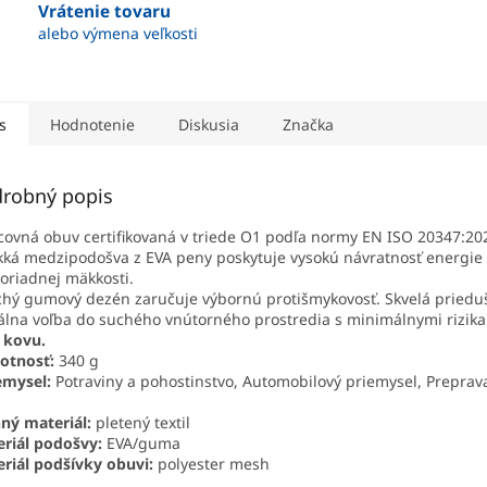
Vrátenie tovaru
alebo výmena veľkosti
s
Hodnotenie
Diskusia
Značka
robný popis
covná obuv certifikovaná v triede O1 podľa normy EN ISO 20347:20
ká medzipodošva z EVA peny poskytuje vysokú návratnosť energie v 
riadnej mäkkosti.
chý gumový dezén zaručuje výbornú protišmykovosť. Skvelá priedu
álna voľba do suchého vnútorného prostredia s minimálnymi rizika
 kovu.
tnosť:
340 g
emysel:
Potraviny a pohostinstvo, Automobilový priemysel, Preprav
ný materiál:
pletený textil
riál podošvy:
EVA/guma
riál podšívky obuvi:
polyester mesh