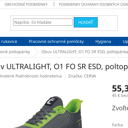
OBCHODNÉ PODMIENKY
PODMIENKY OCHRANY OSOBNÝCH ÚDA
HĽADAŤ
 rukavice
Pracovné ochranné pomôcky
Hygiena
Up
ovné poltopánky
Obuv ULTRALIGHT, O1 FO SR ESD, poltopánk
v ULTRALIGHT, O1 FO SR ESD, polto
rné
notené
Podrobnosti hodnotenia
Značka:
CERVA
enie
55,
tu
45 € be
Jednotk
Zvoľt
cena:
čiek.
Farba