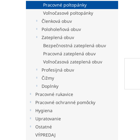
Pracovné poltopánky
Voľnočasové poltopánky
Členková obuv
Poloholeňová obuv
Zateplená obuv
Bezpečnostná zateplená obuv
Pracovná zateplená obuv
Voľnočasová zateplená obuv
Profesijná obuv
Čižmy
Doplnky
Pracovné rukavice
Pracovné ochranné pomôcky
Hygiena
Upratovanie
Ostatné
VÝPREDAJ