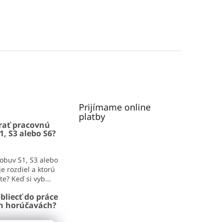
Prijímame online
platby
rať pracovnú
1, S3 alebo S6?
obuv S1, S3 alebo
e rozdiel a ktorú
e? Keď si vyb...
bliecť do práce
ch horúčavách?