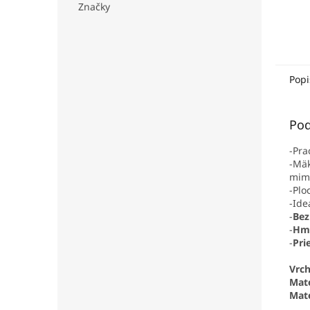
Značky
Popi
Pod
-Pra
-Mäk
mimo
-Plo
-Ide
-
Bez
-
Hmo
-
Pri
Vrch
Mate
Mate