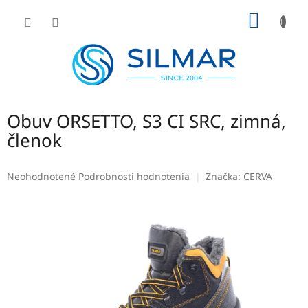
Prejsť
NÁKU
na
obsah
KOŠÍK
Obuv ORSETTO, S3 CI SRC, zimná,
členok
Priemerné
Neohodnotené
Podrobnosti hodnotenia
Značka:
CERVA
hodnotenie
produktu
je
0,0
z
5
hviezdičiek.