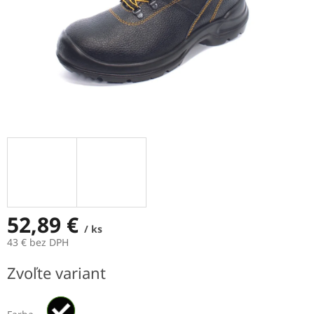
52,89 €
/ ks
43 € bez DPH
Jednotková
Zvoľte variant
cena: