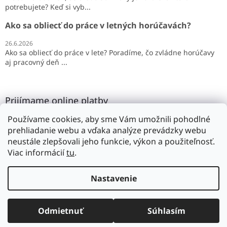
potrebujete? Keď si vyb...
Ako sa obliecť do práce v letných horúčavách?
26.6.2026
Ako sa obliecť do práce v lete? Poradíme, čo zvládne horúčavy
aj pracovný deň ...
Prijímame online platby
Používame cookies, aby sme Vám umožnili pohodlné
prehliadanie webu a vďaka analýze prevádzky webu
neustále zlepšovali jeho funkcie, výkon a použiteľnosť.
Viac informácií
tu
.
Vytvoril Shoptet
Nastavenie
Copyright 2026
SILMAR
. Všetky práva vyhradené.
Upraviť
Odmietnuť
Súhlasím
nastavenie cookies