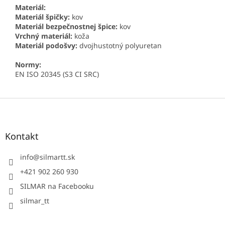
Materiál:
Materiál špičky:
kov
Materiál bezpečnostnej špice:
kov
Vrchný materiál:
koža
Materiál podošvy:
dvojhustotný polyuretan
Normy:
EN ISO 20345 (S3 CI SRC)
Z
á
p
ä
Kontakt
t
i
info
@
silmartt.sk
e
+421 902 260 930
SILMAR na Facebooku
silmar_tt