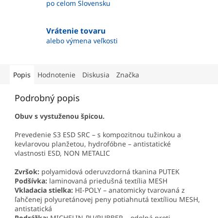
po celom Slovensku
Vrátenie tovaru
alebo výmena veľkosti
Popis
Hodnotenie
Diskusia
Značka
Podrobný popis
Obuv s vystuženou špicou.
Prevedenie S3 ESD SRC – s kompozitnou tužinkou a
kevlarovou planžetou, hydrofóbne – antistatické
vlastnosti ESD, NON METALIC
Zvršok:
polyamidová oderuvzdorná tkanina PUTEK
Podšívka:
laminovaná priedušná textília MESH
Vkladacia stielka:
HI-POLY – anatomicky tvarovaná z
ľahčenej polyuretánovej peny potiahnutá textíliou MESH,
antistatická
Podrážka:
MICHELIN-PU/RUBBER – odolná proti