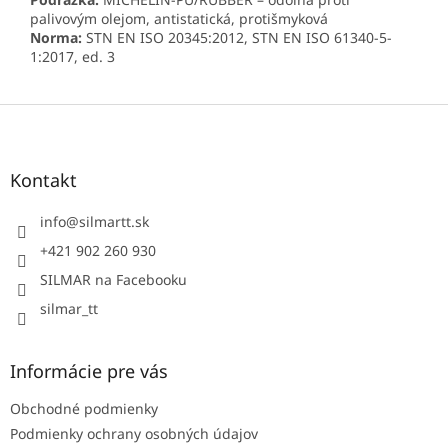
palivovým olejom, antistatická, protišmyková
Norma:
STN EN ISO 20345:2012, STN EN ISO 61340-5-
1:2017, ed. 3
Z
á
p
ä
Kontakt
t
i
info
@
silmartt.sk
e
+421 902 260 930
SILMAR na Facebooku
silmar_tt
Informácie pre vás
Obchodné podmienky
Podmienky ochrany osobných údajov