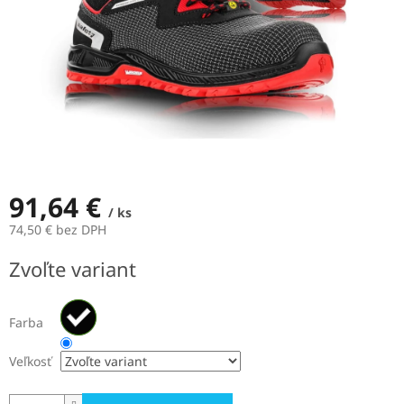
91,64 €
/ ks
74,50 € bez DPH
Jednotková
Zvoľte variant
cena:
Farba
Veľkosť