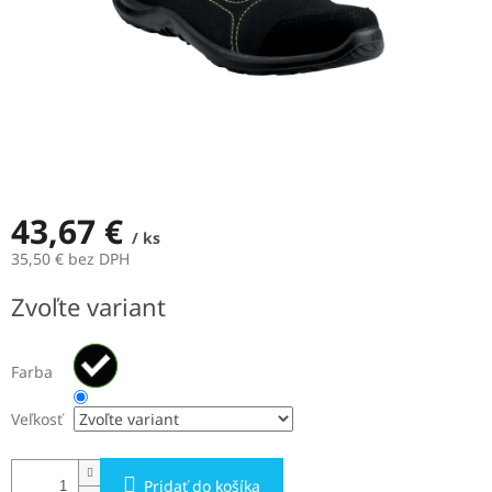
43,67 €
/ ks
35,50 € bez DPH
Jednotková
Zvoľte variant
cena:
Farba
Veľkosť
Pridať do košíka