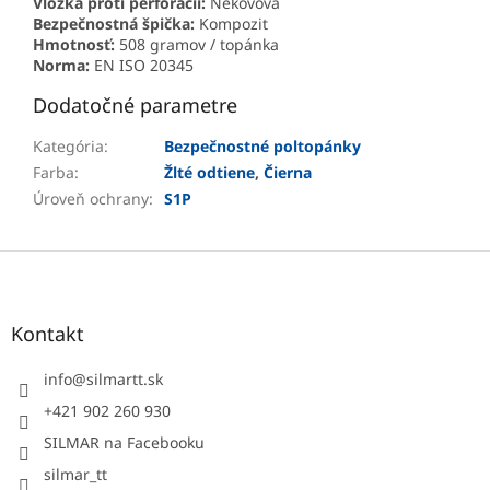
Vložka proti perforácii:
Nekovová
Bezpečnostná špička:
Kompozit
Hmotnosť:
508 gramov / topánka
Norma:
EN ISO 20345
Dodatočné parametre
Kategória
:
Bezpečnostné poltopánky
Farba
:
Žlté odtiene
,
Čierna
Úroveň ochrany
:
S1P
Z
á
p
ä
Kontakt
t
i
info
@
silmartt.sk
e
+421 902 260 930
SILMAR na Facebooku
silmar_tt