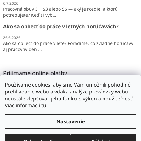
6.7.2026
Pracovná obuv S1, S3 alebo S6 — aký je rozdiel a ktorú
potrebujete? Keď si vyb...
Ako sa obliecť do práce v letných horúčavách?
26.6.2026
Ako sa obliecť do práce v lete? Poradíme, čo zvládne horúčavy
aj pracovný deň ...
Prijímame online platby
Používame cookies, aby sme Vám umožnili pohodlné
prehliadanie webu a vďaka analýze prevádzky webu
neustále zlepšovali jeho funkcie, výkon a použiteľnosť.
Viac informácií
tu
.
Vytvoril Shoptet
Nastavenie
Copyright 2026
SILMAR
. Všetky práva vyhradené.
Upraviť