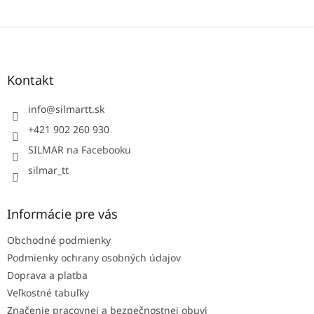
Z
á
p
ä
Kontakt
t
i
info
@
silmartt.sk
e
+421 902 260 930
SILMAR na Facebooku
silmar_tt
Informácie pre vás
Obchodné podmienky
Podmienky ochrany osobných údajov
Doprava a platba
Veľkostné tabuľky
Značenie pracovnej a bezpečnostnej obuvi