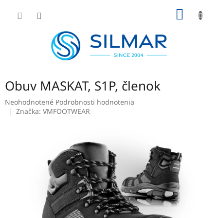
Prejsť
NÁKU
na
obsah
KOŠÍK
Obuv MASKAT, S1P, členok
Priemerné
Neohodnotené
Podrobnosti hodnotenia
hodnotenie
Značka:
VMFOOTWEAR
produktu
je
0,0
z
5
hviezdičiek.