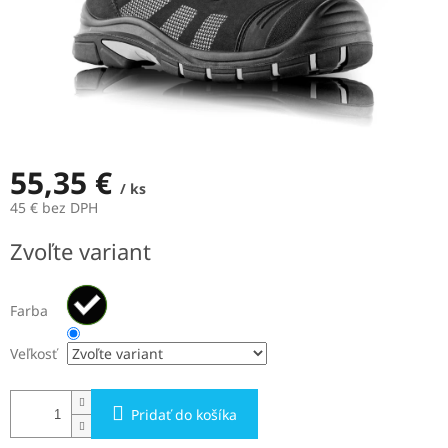
55,35 €
/ ks
45 € bez DPH
Jednotková
Zvoľte variant
cena:
Farba
Veľkosť
Pridať do košíka