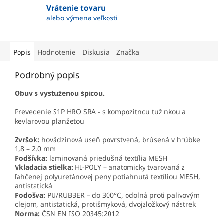
Vrátenie tovaru
alebo výmena veľkosti
Popis
Hodnotenie
Diskusia
Značka
Podrobný popis
Obuv s vystuženou špicou.
Prevedenie S1P HRO SRA - s kompozitnou tužinkou a
kevlarovou planžetou
Zvršok:
hovädzinová useň povrstvená, brúsená v hrúbke
1,8 – 2,0 mm
Podšívka:
laminovaná priedušná textília MESH
Vkladacia stielka:
HI-POLY – anatomicky tvarovaná z
ľahčenej polyuretánovej peny potiahnutá textíliou MESH,
antistatická
Podošva:
PU/RUBBER – do 300°C, odolná proti palivovým
olejom, antistatická, protišmyková, dvojzložkový nástrek
Norma:
ČSN EN ISO 20345:2012