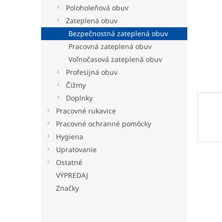
Poloholeňová obuv
Zateplená obuv
Bezpečnostná zateplená obuv
Pracovná zateplená obuv
Voľnočasová zateplená obuv
Profesijná obuv
Čižmy
Doplnky
Pracovné rukavice
Pracovné ochranné pomôcky
Hygiena
Upratovanie
Ostatné
VÝPREDAJ
Značky