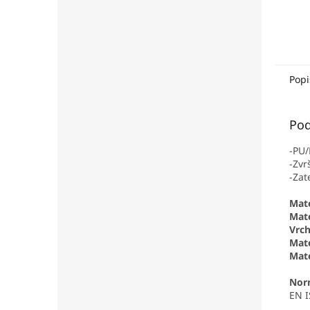
Popi
Pod
-PU/
-Zvr
-Zat
Mate
Mate
Vrch
Mate
Mate
Nor
EN I