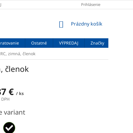
JOV
DOPRAVA A PLATBA
VEĽKOSTNÉ TABUĽKY
Prihlásenie
ZNAČENIE
NÁKUPNÝ
Prázdny košík
KOŠÍK
ratovanie
Ostatné
VÝPREDAJ
Značky
RC, zimná, členok
, členok
37 €
/ ks
z DPH
ová
e variant