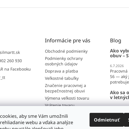
Informácie pre vás
Blog
Ako vyb
Obchodné podmienky
silmartt.sk
obuv – S
Podmienky ochrany
902 260 930
osobných údajov
6.7.2026
R na Facebooku
Doprava a platba
Pracovná 
S6 — aký j
_tt
Veľkostné tabuľky
potrebujet
Značenie pracovnej a
bezpečnostnej obuvi
Ako sa o
v letný
Výmena veľkosti tovaru
Vrátenie tovaru
26.6.2026
Reklamácia
Ako sa obl
cookies, aby sme Vám umožnili
lete? Por
Odmietnuť
Kontakt
rehliadanie webu a vďaka analýze
horúčavy 
Hodnotenie obchodu
ebu neustále zlepšovali jeho