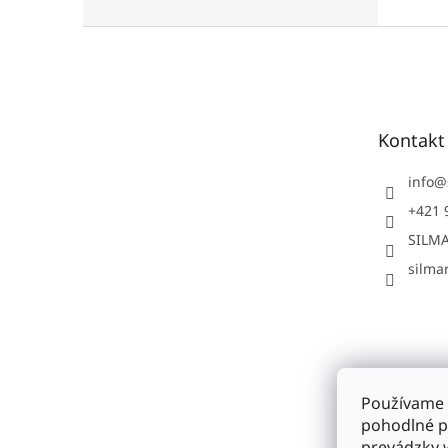
Z
á
p
ä
t
Kontakt
i
e
info
@
+421 
SILMA
silmar
Používame 
pohodlné p
prevádzky w