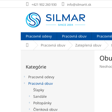
Prejsť
+421 902 260 930
info@silmartt.sk
na
obsah
Pracovné odevy
Pracovná obuv
Pracovné
Domov
Pracovná obuv
Zateplená obuv
B
Obu
o
Preskočiť
č
Kategórie
Prieme
Neohod
kategórie
n
hodnot
ý
produk
Pracovné odevy
p
je
Pracovná obuv
a
0,0
Šľapky
z
n
5
e
Sandále
hviezdi
l
Poltopánky
Členková obuv