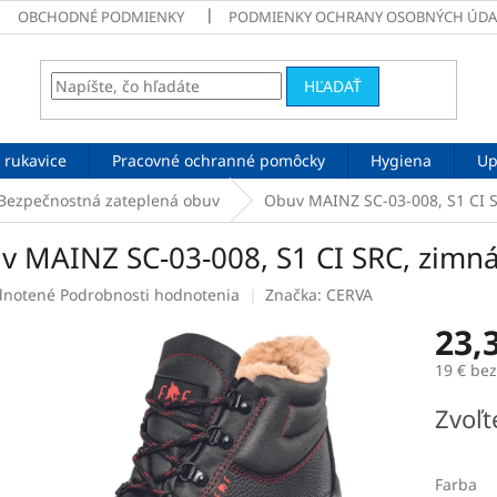
OBCHODNÉ PODMIENKY
PODMIENKY OCHRANY OSOBNÝCH ÚDA
HĽADAŤ
 rukavice
Pracovné ochranné pomôcky
Hygiena
Up
Bezpečnostná zateplená obuv
Obuv MAINZ SC-03-008, S1 CI S
v MAINZ SC-03-008, S1 CI SRC, zimná
rné
notené
Podrobnosti hodnotenia
Značka:
CERVA
enie
23,
tu
19 € be
Jednotk
Zvoľt
cena:
čiek.
Farba