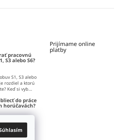
Prijímame online
platby
rať pracovnú
1, S3 alebo S6?
obuv S1, S3 alebo
e rozdiel a ktorú
e? Keď si vyb...
bliecť do práce
ch horúčavách?
iecť do práce v
adíme, čo zvládne
Súhlasím
aj pracovný deň