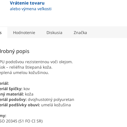
Vrátenie tovaru
alebo výmena veľkosti
s
Hodnotenie
Diskusia
Značka
robný popis
PU podošvou rezistentnou voči olejom.
šok – reliéfna štiepaná koža.
eplená umelou kožušinou.
riál:
riál špičky:
kov
ný materiál:
koža
riál podošvy:
dvojhustotný polyuretan
riál podšívky obuvi:
umelá kožušina
my:
SO 20345 (S1 FO CI SR)