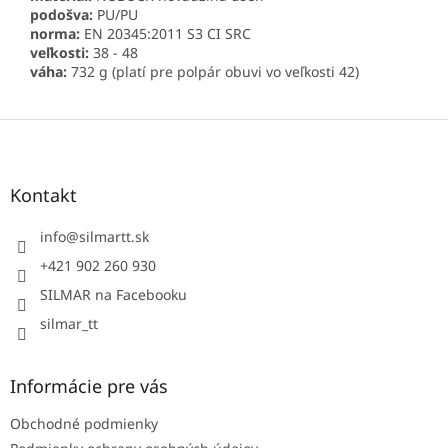
podošva:
PU/PU
norma:
EN 20345:2011 S3 CI SRC
veľkosti:
38 - 48
váha:
732 g (platí pre polpár obuvi vo veľkosti 42)
Z
á
p
ä
Kontakt
t
i
info
@
silmartt.sk
e
+421 902 260 930
SILMAR na Facebooku
silmar_tt
Informácie pre vás
Obchodné podmienky