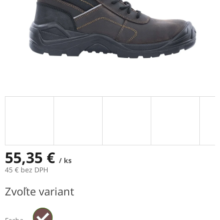
55,35 €
/ ks
45 € bez DPH
Jednotková
Zvoľte variant
cena: