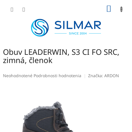
Prejsť
NÁKU
na
obsah
KOŠÍK
Obuv LEADERWIN, S3 CI FO SRC,
zimná, členok
Priemerné
Neohodnotené
Podrobnosti hodnotenia
Značka:
ARDON
hodnotenie
produktu
je
0,0
z
5
hviezdičiek.