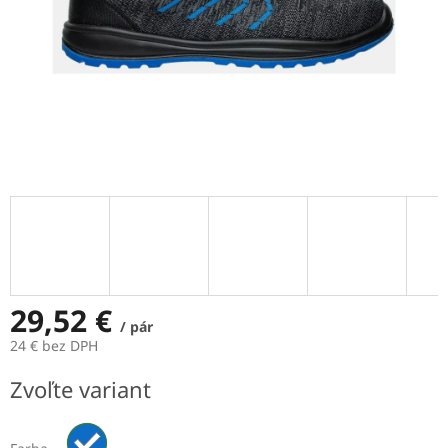
29,52 €
/ pár
24 € bez DPH
Jednotková
Zvoľte variant
cena: