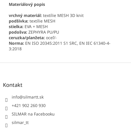
Materiálový popis
vrchný materiál:
textílie MESH 3D knit
podšívka:
textílie MESH
stielka:
EVA + MESH
podošva:
ZEPHYRA PU/PU
ceruzka/planžeta:
oceľ/-
Norma:
EN ISO 20345:2011 S1 SRC, EN IEC 61340-4-
3:2018
Z
á
p
ä
Kontakt
t
i
info
@
silmartt.sk
e
+421 902 260 930
SILMAR na Facebooku
silmar_tt