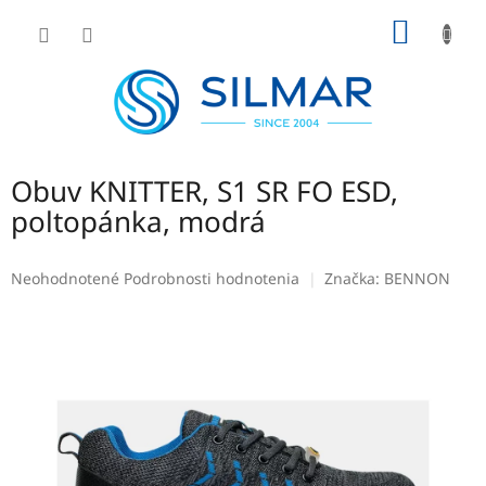
Prejsť
NÁKU
na
obsah
KOŠÍK
Obuv KNITTER, S1 SR FO ESD,
poltopánka, modrá
Priemerné
Neohodnotené
Podrobnosti hodnotenia
Značka:
BENNON
hodnotenie
produktu
je
0,0
z
5
hviezdičiek.