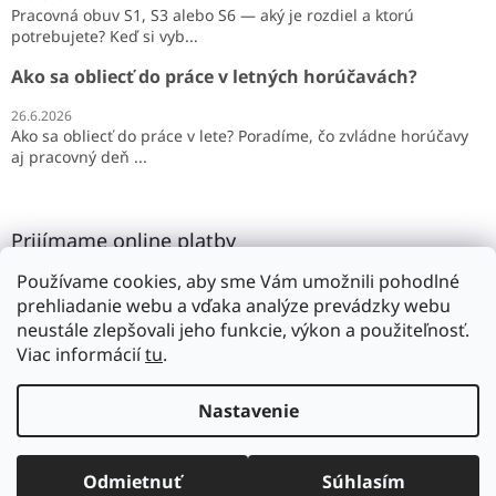
Pracovná obuv S1, S3 alebo S6 — aký je rozdiel a ktorú
potrebujete? Keď si vyb...
Ako sa obliecť do práce v letných horúčavách?
26.6.2026
Ako sa obliecť do práce v lete? Poradíme, čo zvládne horúčavy
aj pracovný deň ...
Prijímame online platby
Používame cookies, aby sme Vám umožnili pohodlné
prehliadanie webu a vďaka analýze prevádzky webu
neustále zlepšovali jeho funkcie, výkon a použiteľnosť.
Viac informácií
tu
.
Vytvoril Shoptet
Nastavenie
Copyright 2026
SILMAR
. Všetky práva vyhradené.
Upraviť
Odmietnuť
Súhlasím
nastavenie cookies