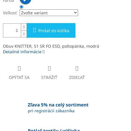
Farba
Veľkosť
Pridať do košíka
Obuv KNITTER, S1 SR FO ESD, poltopánka, modrá
Detailné informácie
OPÝTAŤ SA
STRÁŽIŤ
ZDIEĽAŤ
Zľava 5% na celý sortiment
pri registrácii zákazníka
Potlač textilu / výšivka